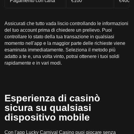
Pagamento con carta
€100
€4000
Assicurati che tutto vada liscio controllando le informazioni
del tuo account prima di chiedere un prelievo. Puoi
controllare lo stato della tua transazione in qualsiasi
momento nell'app e la maggior parte delle richieste viene
esaminata immediatamente. Seleziona il metodo più
adatto a te e, una volta vinto, potrai ottenere i tuoi soldi
rapidamente e in vari modi.
Esperienza di casinò
sicura su qualsiasi
dispositivo mobile
Con l'app Lucky Carnival Casino puoi giocare senza