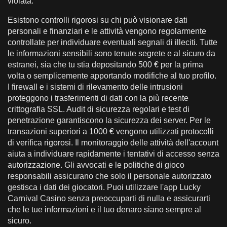
violata.
Esistono controlli rigorosi su chi può visionare dati
personali e finanziari e le attività vengono regolarmente
controllate per individuare eventuali segnali di illeciti. Tutte
le informazioni sensibili sono tenute segrete e al sicuro da
estranei, sia che tu stia depositando 500 € per la prima
volta o semplicemente apportando modifiche al tuo profilo.
I firewall e i sistemi di rilevamento delle intrusioni
proteggono i trasferimenti di dati con la più recente
crittografia SSL. Audit di sicurezza regolari e test di
penetrazione garantiscono la sicurezza dei server. Per le
transazioni superiori a 1000 € vengono utilizzati protocolli
di verifica rigorosi. Il monitoraggio delle attività dell'account
aiuta a individuare rapidamente i tentativi di accesso senza
autorizzazione. Gli avvocati e le politiche di gioco
responsabili assicurano che solo il personale autorizzato
gestisca i dati dei giocatori. Puoi utilizzare l'app Lucky
Carnival Casino senza preoccuparti di nulla e assicurarti
che le tue informazioni e il tuo denaro siano sempre al
sicuro.