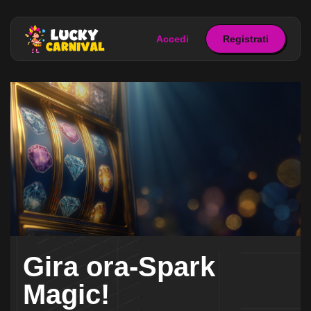
Accedi
Registrati
Gira ora-Spark
Magic!