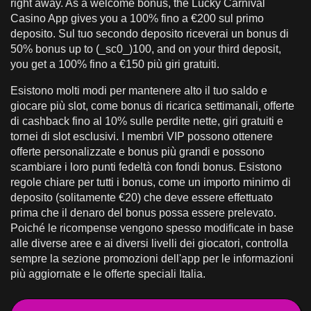
right away. As a welcome bonus, the Lucky Carnival
Casino App gives you a 100% fino a €200 sul primo
deposito. Sul tuo secondo deposito riceverai un bonus di
50% bonus up to (_sc0_)100, and on your third deposit,
you get a 100% fino a €150 più giri gratuiti.
Esistono molti modi per mantenere alto il tuo saldo e
giocare più slot, come bonus di ricarica settimanali, offerte
di cashback fino al 10% sulle perdite nette, giri gratuiti e
tornei di slot esclusivi. I membri VIP possono ottenere
offerte personalizzate e bonus più grandi e possono
scambiare i loro punti fedeltà con fondi bonus. Esistono
regole chiare per tutti i bonus, come un importo minimo di
deposito (solitamente €20) che deve essere effettuato
prima che il denaro del bonus possa essere prelevato.
Poiché le ricompense vengono spesso modificate in base
alle diverse aree e ai diversi livelli dei giocatori, controlla
sempre la sezione promozioni dell'app per le informazioni
più aggiornate e le offerte speciali Italia.