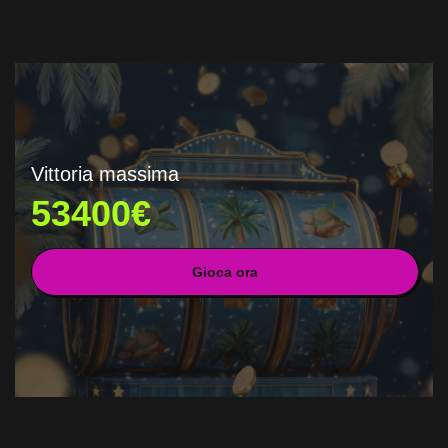
Vittoria massima
53400€
Gioca ora