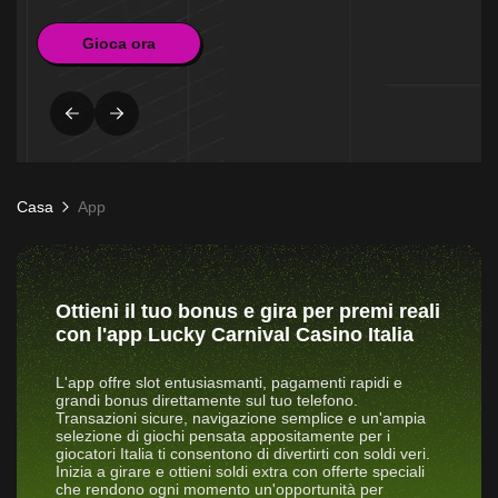
Gioca ora
Casa
App
Ottieni il tuo bonus e gira per premi reali
con l'app Lucky Carnival Casino Italia
L'app offre slot entusiasmanti, pagamenti rapidi e
grandi bonus direttamente sul tuo telefono.
Transazioni sicure, navigazione semplice e un'ampia
selezione di giochi pensata appositamente per i
giocatori Italia ti consentono di divertirti con soldi veri.
Inizia a girare e ottieni soldi extra con offerte speciali
che rendono ogni momento un'opportunità per