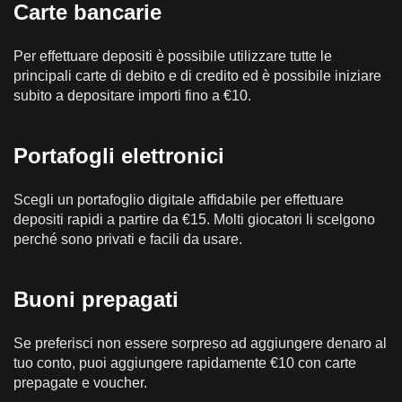
Carte bancarie
Per effettuare depositi è possibile utilizzare tutte le
principali carte di debito e di credito ed è possibile iniziare
subito a depositare importi fino a €10.
Portafogli elettronici
Scegli un portafoglio digitale affidabile per effettuare
depositi rapidi a partire da €15. Molti giocatori li scelgono
perché sono privati e facili da usare.
Buoni prepagati
Se preferisci non essere sorpreso ad aggiungere denaro al
tuo conto, puoi aggiungere rapidamente €10 con carte
prepagate e voucher.