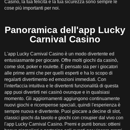
Casino, la tua felicità e la tua sicurezza sono sempre le
cose più importanti per noi.
Panoramica dell'app Lucky
Carnival Casino
L'app Lucky Carnival Casino è un modo divertente ed
entusiasmante per giocare. Offre molti giochi da casinò,
come slot, poker e roulette. È pensato sia per i giocatori
alle prime armi che per quelli esperti e ha lo scopo di
regalarti divertimento ed emozioni immediati. Con
l'interfaccia intuitiva e le divertenti funzionalità di questa
app puoi divertirti nei casinò ovunque e in qualsiasi
momento. Gli aggiornamenti aggiungono continuamente
nuovi giochi e ricompense speciali, quindi l'esperienza è
sempre nuova e divertente. Puoi giocare a decine di slot,
classici giochi da tavolo e giochi con croupier dal vivo con
l'app Lucky Carnival Casino. Premi e punti bonus: ottieni