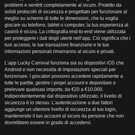
problemi e sentirti completamente al sicuro. Protetto da
solidi protocolli di sicurezza e progettato per funzionare al
meglio su schermi di tutte le dimensioni, che tu voglia
giocare su telefono, tablet o computer, la tua esperienza al
casinò è sicura. La crittografia end-to-end viene utilizzata
per proteggere i dati degli utenti nell'app. Ciò significa che i
tuoi accessi, le tue transazioni finanziarie e le tue
informazioni personali rimarranno al sicuro e privati.
L'app Lucky Carnival funziona sia su dispositivi iOS che
Android e non necessita di impostazioni speciali per
funzionare. I giocatori possono accedere rapidamente a
tutte le partite, gestire i propri account e depositare o
prelevare qualsiasi importo, da €20 a €10.000.
Indipendentemente dal dispositivo utilizzato, il livello di
sicurezza è lo stesso. L'autenticazione a due fattori
aggiunge un ulteriore livello di sicurezza al tuo login,
mantenendo il tuo account al sicuro da persone che non
dovrebbero essere in grado di accedervi.