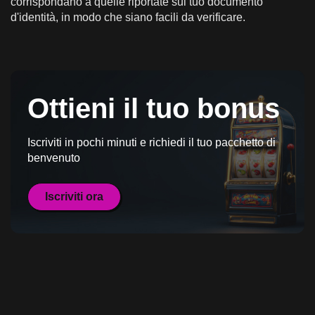
corrispondano a quelle riportate sul tuo documento
d'identità, in modo che siano facili da verificare.
Ottieni il tuo bonus
Iscriviti in pochi minuti e richiedi il tuo pacchetto di
benvenuto
Iscriviti ora