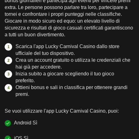
bonus giornalieri e partecipa agli eventi per vincere premi
extra. Le persone possono parlare tra loro, partecipare a
tornei e confrontare i propri punteggi nelle classifiche.
Giocare in modo sicuro ed equo: un elevato livello di
sicurezza e risultati di gioco casuali certificati garantiscono
a tutti un buon divertimento.
Scarica l'app Lucky Carnival Casino dallo store
ufficiale del tuo dispositivo.
Crea un account gratuito o utilizza le credenziali che
hai già per accedere.
Inizia subito a giocare scegliendo il tuo gioco
preferito.
Ottieni bonus e sali in classifica per ottenere grandi
premi.
Se vuoi utilizzare l'app Lucky Carnival Casino, puoi:
Android Sì
iOS Sì