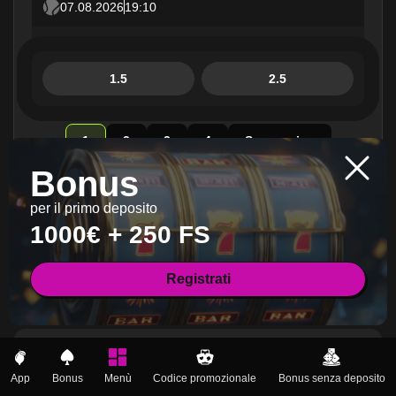
07.08.2026
19:10
Rafael Nadal
Dominic Thiem
1.5
2.5
1
2
3
4
Successivo
Bonus
Vedi di più
per il primo deposito
1000€ + 250 FS
Registrati
FAQ
Come posso aggiungere denaro al mio
conto?
App
Bonus
Menù
Codice promozionale
Bonus senza deposito