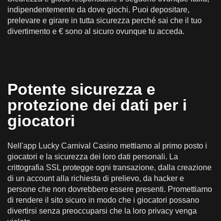
indipendentemente da dove giochi. Puoi depositare,
prelevare e girare in tutta sicurezza perché sai che il tuo
divertimento e € sono al sicuro ovunque tu acceda.
Potente sicurezza e
protezione dei dati per i
giocatori
Nell'app Lucky Carnival Casino mettiamo al primo posto i
giocatori e la sicurezza dei loro dati personali. La
crittografia SSL protegge ogni transazione, dalla creazione
di un account alla richiesta di prelievo, da hacker e
persone che non dovrebbero essere presenti. Promettiamo
di rendere il sito sicuro in modo che i giocatori possano
divertirsi senza preoccuparsi che la loro privacy venga