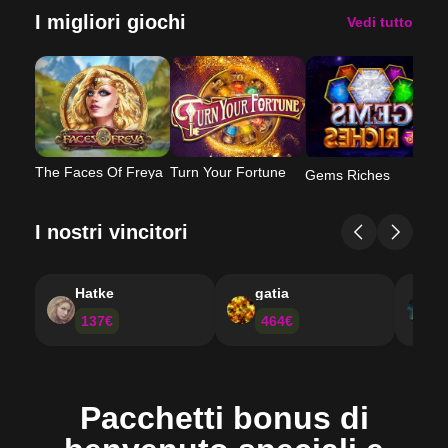
Portafogli elettronici
I migliori giochi
Vedi tutto
Buoni prepagati
Trasferimenti bancari
L'app Lucky Carnival Casino ti consente di
ottenere le tue vincite rapidamente e senza limiti
su quanto puoi prelevare
The Faces Of Freya
Turn Your Fortune
Jack Hammer
B
Opzioni per prelievi e limiti
Esperienza di casinò sicura su qualsiasi
I nostri vincitori
dispositivo mobile
Caratteristiche di sicurezza chiave per i giocatori
Hatke
gatia
D
mobili
137€
464€
Potente sicurezza e protezione dei dati per i
giocatori
Licenze certificate e standard di gioco equi
Pacchetti bonus di
Cosa significa per te la licenza certificata?