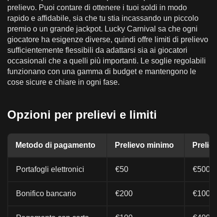
prelievo. Puoi contare di ottenere i tuoi soldi in modo
rapido e affidabile, sia che tu stia incassando un piccolo
premio o un grande jackpot. Lucky Carnival sa che ogni
giocatore ha esigenze diverse, quindi offre limiti di prelievo
sufficientemente flessibili da adattarsi sia ai giocatori
occasionali che a quelli più importanti. Le soglie regolabili
funzionano con una gamma di budget e mantengono le
cose sicure e chiare in ogni fase.
Opzioni per prelievi e limiti
Metodo di pagamento
Prelievo minimo
Prelie
Portafogli elettronici
€50
€5000
Bonifico bancario
€200
€1000