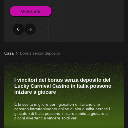
Gioca ora
Casa
Bonus senza deposito
I vincitori del bonus senza deposito del
Lucky Carnival Casino in Italia possono
iniziare a giocare
È la scelta migliore per i giocatori di italiano che
cercano intrattenimento online di alta qualità perché i
giocatori di Italia possono iniziare subito a giocare a
giochi divertenti e vincere soldi veri.