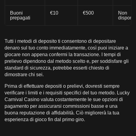
Buoni
€10
€500
Non
prepagati
disponib
Tutti i metodi di deposito ti consentono di depositare
denaro sul tuo conto immediatamente, così puoi iniziare a
giocare non appena confermi la transazione. I tempi di
prelievo dipendono dal metodo scelto e, per soddisfare gli
standard di sicurezza, potrebbe esserti chiesto di
dimostrare chi sei.
Prima di effettuare depositi o prelievi, dovresti sempre
verificare i limiti e i requisiti specifici del tuo metodo. Lucky
Carnival Casino valuta costantemente le sue opzioni di
pagamento per assicurarsi commissioni basse e una
buona reputazione di affidabilità. Ciò migliorerà la tua
esperienza di gioco fin dal primo giro.