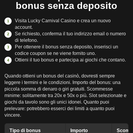
bonus senza deposito
Visita Lucky Carnival Casino e crea un nuovo
account.
Se richiesto, conferma il tuo indirizzo email o numero
di telefono.
Per ottenere il bonus senza deposito, inserisci un
codice coupon se ne viene fornito uno.
Ottieni il tuo bonus e partecipa ai giochi che contano.
Quando ottieni un bonus del casinò, dovresti sempre
leggere i termini e le condizioni. Importo del bonus: una
piccola somma di denaro o giri gratuiti. Scommesse
minime: solitamente tra 20x e 50x o più. Slot selezionate e
giochi da tavolo sono gli unici idonei. Quanto puoi
prelevare: potrebbero esserci dei limiti a quanto puoi
vincere.
Tipo di bonus
Importo
Scomm