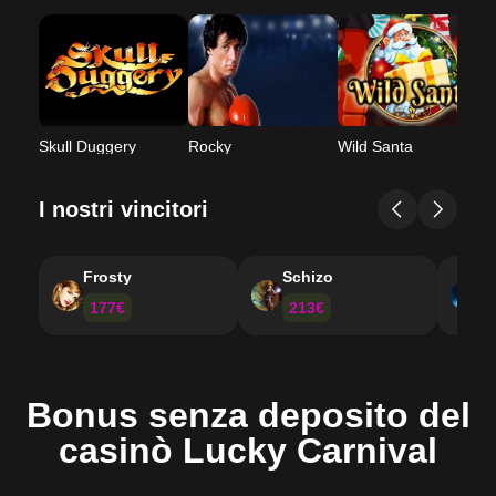
Come e quanto velocemente posso prelevare al
Lucky Carnival Casino?
Limiti su quanto puoi depositare e prelevare
Istruzioni per ottenere il bonus senza deposito
Bonus senza deposito del casinò Lucky Carnival
Skull Duggery
Rocky
Wild Santa
G
I nostri vincitori
Frosty
Schizo
A
177€
213€
Bonus senza deposito del
casinò Lucky Carnival