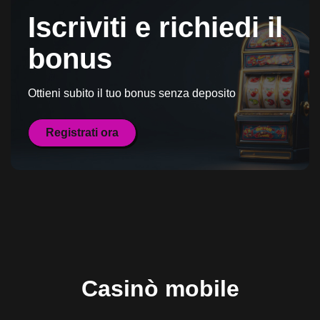
Iscriviti e richiedi il
bonus
Ottieni subito il tuo bonus senza deposito
Registrati ora
Casinò mobile