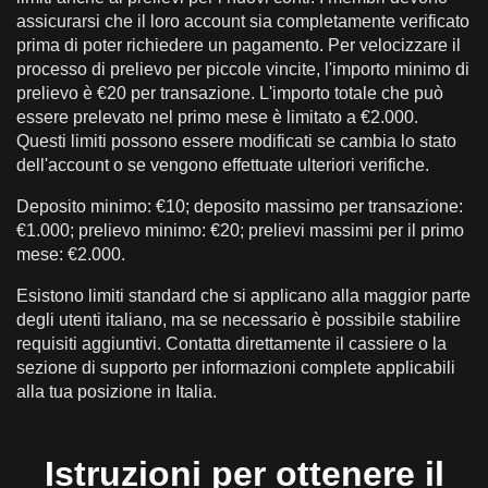
assicurarsi che il loro account sia completamente verificato
prima di poter richiedere un pagamento. Per velocizzare il
processo di prelievo per piccole vincite, l'importo minimo di
prelievo è €20 per transazione. L'importo totale che può
essere prelevato nel primo mese è limitato a €2.000.
Questi limiti possono essere modificati se cambia lo stato
dell'account o se vengono effettuate ulteriori verifiche.
Deposito minimo: €10; deposito massimo per transazione:
€1.000; prelievo minimo: €20; prelievi massimi per il primo
mese: €2.000.
Esistono limiti standard che si applicano alla maggior parte
degli utenti italiano, ma se necessario è possibile stabilire
requisiti aggiuntivi. Contatta direttamente il cassiere o la
sezione di supporto per informazioni complete applicabili
alla tua posizione in Italia.
Istruzioni per ottenere il