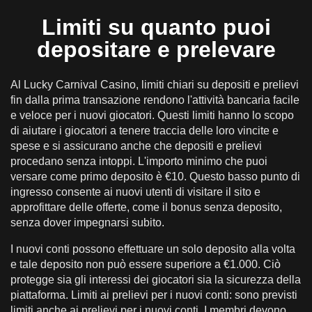
Limiti su quanto puoi
depositare e prelevare
Al Lucky Carnival Casino, limiti chiari su depositi e prelievi
fin dalla prima transazione rendono l'attività bancaria facile
e veloce per i nuovi giocatori. Questi limiti hanno lo scopo
di aiutare i giocatori a tenere traccia delle loro vincite e
spese e si assicurano anche che depositi e prelievi
procedano senza intoppi. L'importo minimo che puoi
versare come primo deposito è €10. Questo basso punto di
ingresso consente ai nuovi utenti di visitare il sito e
approfittare delle offerte, come il bonus senza deposito,
senza dover impegnarsi subito.
I nuovi conti possono effettuare un solo deposito alla volta
e tale deposito non può essere superiore a €1.000. Ciò
protegge sia gli interessi dei giocatori sia la sicurezza della
piattaforma. Limiti ai prelievi per i nuovi conti: sono previsti
limiti anche ai prelievi per i nuovi conti. I membri devono