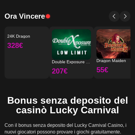
Ora Vincere
Dragon Maiden
24K Dragon
Double Exposure Blackjack Pro Series Low Limit
55€
328€
207€
Bonus senza deposito del
casinò Lucky Carnival
Con il bonus senza deposito del Lucky Carnival Casino, i
nuovi giocatori possono provare i giochi gratuitamente.