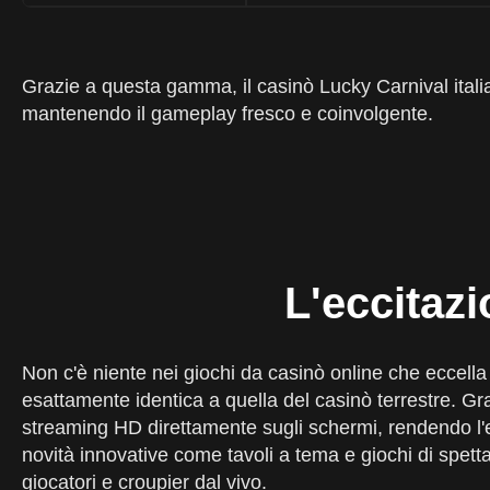
Grazie a questa gamma, il casinò Lucky Carnival itali
mantenendo il gameplay fresco e coinvolgente.
L'eccitazi
Non c'è niente nei giochi da casinò online che eccell
esattamente identica a quella del casinò terrestre. Gra
streaming HD direttamente sugli schermi, rendendo l'e
novità innovative come tavoli a tema e giochi di spettac
giocatori e croupier dal vivo.