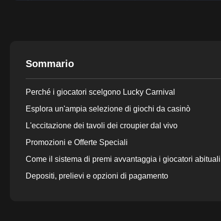
Sommario
Perché i giocatori scelgono Lucky Carnival
Esplora un'ampia selezione di giochi da casinò
L'eccitazione dei tavoli dei croupier dal vivo
Promozioni e Offerte Speciali
Come il sistema di premi avvantaggia i giocatori abituali
Depositi, prelievi e opzioni di pagamento
Giocare in movimento con compatibilità mobile
Misure di sicurezza e fair play