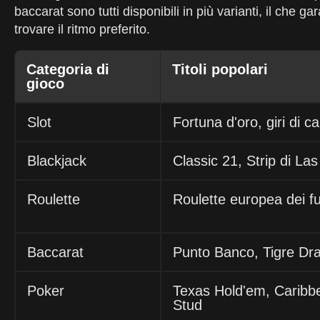
baccarat sono tutti disponibili in più varianti, il che ga
trovare il ritmo preferito.
Categoria di
Titoli popolari
gioco
Slot
Fortuna d'oro, giri di c
Blackjack
Classic 21, Strip di La
Roulette
Roulette europea dei fu
Baccarat
Punto Banco, Tigre Dr
Poker
Texas Hold'em, Caribb
Stud