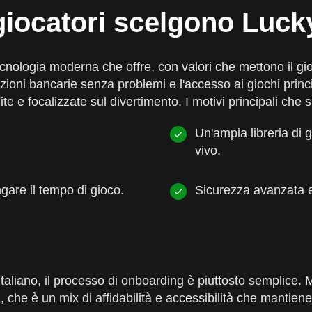
giocatori scelgono Luck
tecnologia moderna che offre, con valori che mettono il g
ioni bancarie senza problemi e l'accesso ai giochi princip
 e focalizzate sul divertimento. I motivi principali che spi
Un'ampia libreria di 
vivo.
gare il tempo di gioco.
Sicurezza avanzata e 
taliano, il processo di onboarding è piuttosto semplice. M
 che è un mix di affidabilità e accessibilità che mantiene i