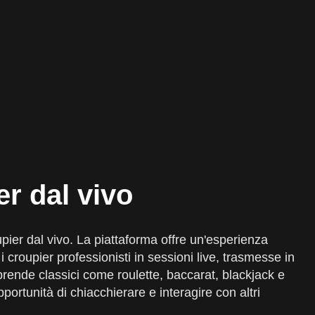
er dal vivo
ier dal vivo. La piattaforma offre un'esperienza
 croupier professionisti in sessioni live, trasmesse in
rende classici come roulette, baccarat, blackjack e
portunità di chiacchierare e interagire con altri