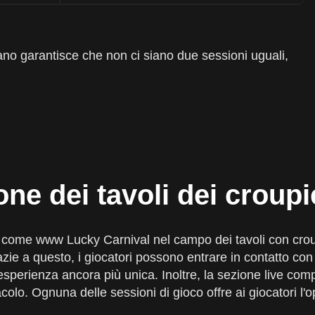
ano garantisce che non ci siano due sessioni uguali,
one dei tavoli dei croupi
a come www Lucky Carnival nel campo dei tavoli con croup
zie a questo, i giocatori possono entrare in contatto con i
sperienza ancora più unica. Inoltre, la sezione live comp
olo. Ognuna delle sessioni di gioco offre ai giocatori l'op