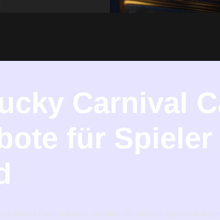
ucky Carnival 
te für Spieler 
d
y Carnival Casino-Bonus, bei dem alle deutsch Spieler in Deut