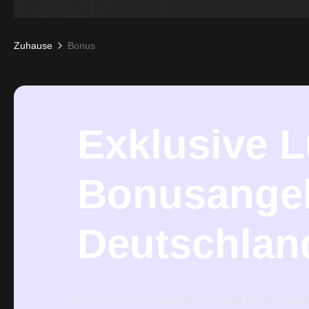
Zuhause
Bonus
Exklusive L
Bonusangebo
Deutschlan
Holen Sie sich zusätzlichen Spaß mit dem Luck