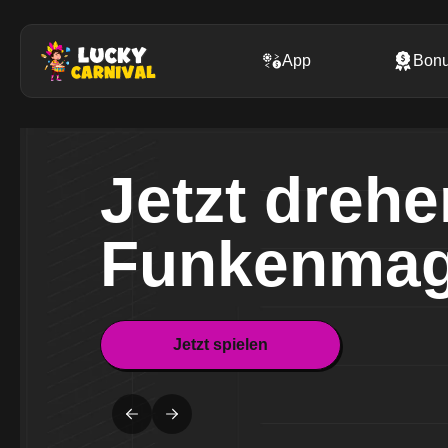
App
Bon
Jetzt dreh
Funkenmag
Jetzt spielen