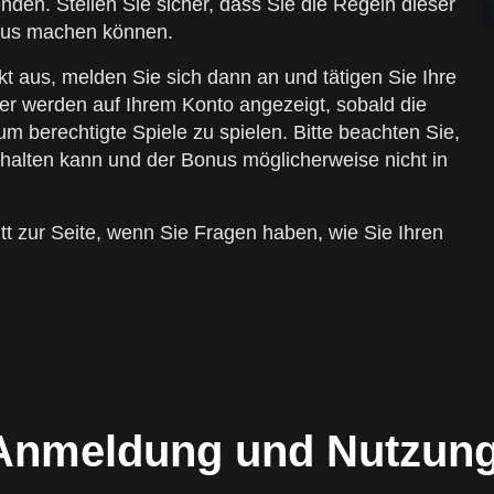
nden. Stellen Sie sicher, dass Sie die Regeln dieser
raus machen können.
kt aus, melden Sie sich dann an und tätigen Sie Ihre
er werden auf Ihrem Konto angezeigt, sobald die
um berechtigte Spiele zu spielen. Bitte beachten Sie,
alten kann und der Bonus möglicherweise nicht in
t zur Seite, wenn Sie Fragen haben, wie Sie Ihren
 Anmeldung und Nutzun