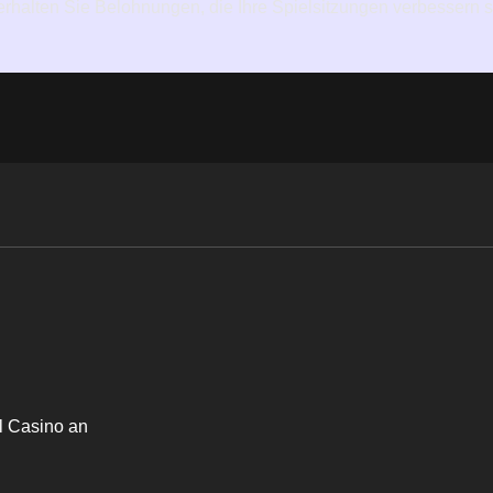
rhalten Sie Belohnungen, die Ihre Spielsitzungen verbessern s
l Casino an