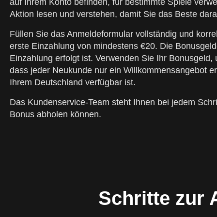
auf Ihrem Konto befinden, für bestimmte Spiele verwe
Aktion lesen und verstehen, damit Sie das Beste da
Füllen Sie das Anmeldeformular vollständig und korre
erste Einzahlung von mindestens €20. Die Bonusgeld
Einzahlung erfolgt ist. Verwenden Sie Ihr Bonusgeld, 
dass jeder Neukunde nur ein Willkommensangebot erh
Ihrem Deutschland verfügbar ist.
Das Kundenservice-Team steht Ihnen bei jedem Schrit
Bonus abholen können.
Schritte zur