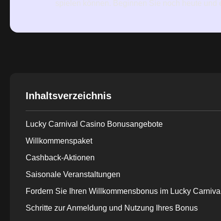
spielen können. Beginnen Sie noch heute und e
Inhaltsverzeichnis
Lucky Carnival Casino Bonusangebote
Willkommenspaket
Cashback-Aktionen
Saisonale Veranstaltungen
Fordern Sie Ihren Willkommensbonus im Lucky Carniva
Schritte zur Anmeldung und Nutzung Ihres Bonus