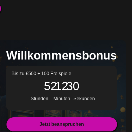
Willkommensbonus
Bis zu €500 + 100 Freispiele
52
12
29
Stunden
Minuten
Sekunden
Jetzt beanspruchen