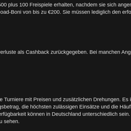
0 plus 100 Freispiele erhalten, nachdem sie sich angem
ad-Boni von bis zu €200. Sie müssen lediglich den erfo
verluste als Cashback zurückgegeben. Bei manchen Ang
 Turniere mit Preisen und zusätzlichen Drehungen. Es ist
sbetrag, die höchsten zulässigen Einsätze und die Häuf
rfügbarkeit können in Deutschland unterschiedlich sein.
u sehen.