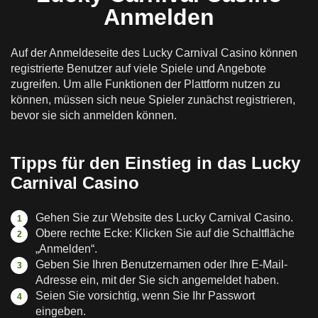
Anmelden
Auf der Anmeldeseite des Lucky Carnival Casino können
registrierte Benutzer auf viele Spiele und Angebote
zugreifen. Um alle Funktionen der Plattform nutzen zu
können, müssen sich neue Spieler zunächst registrieren,
bevor sie sich anmelden können.
Tipps für den Einstieg in das Lucky
Carnival Casino
Gehen Sie zur Website des Lucky Carnival Casino.
Obere rechte Ecke: Klicken Sie auf die Schaltfläche
„Anmelden“.
Geben Sie Ihren Benutzernamen oder Ihre E-Mail-
Adresse ein, mit der Sie sich angemeldet haben.
Seien Sie vorsichtig, wenn Sie Ihr Passwort
eingeben.