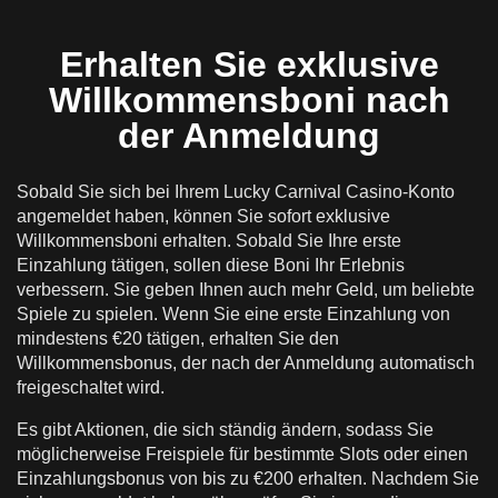
Erhalten Sie exklusive
Willkommensboni nach
der Anmeldung
Sobald Sie sich bei Ihrem Lucky Carnival Casino-Konto
angemeldet haben, können Sie sofort exklusive
Willkommensboni erhalten. Sobald Sie Ihre erste
Einzahlung tätigen, sollen diese Boni Ihr Erlebnis
verbessern. Sie geben Ihnen auch mehr Geld, um beliebte
Spiele zu spielen. Wenn Sie eine erste Einzahlung von
mindestens €20 tätigen, erhalten Sie den
Willkommensbonus, der nach der Anmeldung automatisch
freigeschaltet wird.
Es gibt Aktionen, die sich ständig ändern, sodass Sie
möglicherweise Freispiele für bestimmte Slots oder einen
Einzahlungsbonus von bis zu €200 erhalten. Nachdem Sie