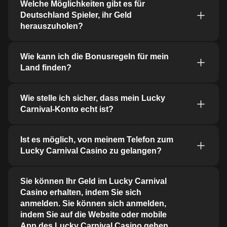
Welche Möglichkeiten gibt es für
Deutschland Spieler, ihr Geld
herauszuholen?
Wie kann ich die Bonusregeln für mein
Land finden?
Wie stelle ich sicher, dass mein Lucky
Carnival-Konto echt ist?
Ist es möglich, von meinem Telefon zum
Lucky Carnival Casino zu gelangen?
Sie können Ihr Geld im Lucky Carnival
Casino erhalten, indem Sie sich
anmelden. Sie können sich anmelden,
indem Sie auf die Website oder mobile
App des Lucky Carnival Casino gehen