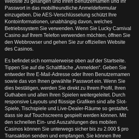
Website zu gelangen und Ihren Benutzernamen und Ihr
Passwort in das mobilfreundliche Anmeldeformular
einzugeben. Die AES-Verschlüsselung schützt Ihre
Kontoinformationen, unabhängig davon, welches
Betriebssystem Sie verwenden. Wenn Sie Lucky Carnival
Casino auf Ihrem Telefon verwenden möchten, öffnen Sie
den Webbrowser und gehen Sie zur offiziellen Website
des Casinos.
Es befindet sich normalerweise oben auf der Startseite.
Tippen Sie auf die Schaltfläche „Anmelden“. Geben Sie
entweder Ihre E-Mail-Adresse oder Ihren Benutzernamen
sowie das von Ihnen gewählte Passwort ein. Wenn Sie
dies bestätigen, werden Sie direkt zu Ihrem Profil, Ihren
Guthaben und allen Ihren Spielen weitergeleitet. Durch
responsive Layouts und flüssige Grafiken sind alle Slot-
Spiele, Tischspiele und Live-Dealer-Räume so gestaltet,
dass sie auf Touchscreens gespielt werden können. Mit
den schnellen Ein- und Auszahlungen des mobilen
Casinos können Sie unterwegs sicher bis zu 2.000 $ pro
Transaktion senden und empfangen. Sie können Ihre