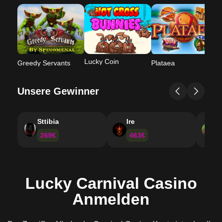
Gerät
Tipps für den Einstieg in das Lucky Carnival
Casino
Lucky Carnival Casino Anmelden
Lucky Coin
Tipps für den Einstieg in das Lucky Carnival
Greedy Servants
Plataea
D
Casino
Unsere Gewinner
Sttibia
Ire
W
269€
463€
Lucky Carnival Casino
Anmelden