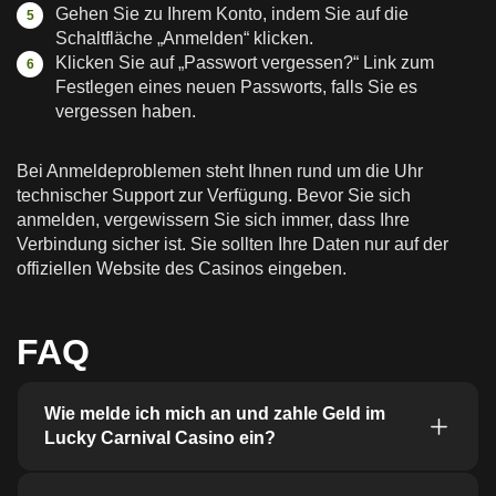
Gehen Sie zu Ihrem Konto, indem Sie auf die
Schaltfläche „Anmelden“ klicken.
Klicken Sie auf „Passwort vergessen?“ Link zum
Festlegen eines neuen Passworts, falls Sie es
vergessen haben.
Bei Anmeldeproblemen steht Ihnen rund um die Uhr
technischer Support zur Verfügung. Bevor Sie sich
anmelden, vergewissern Sie sich immer, dass Ihre
Verbindung sicher ist. Sie sollten Ihre Daten nur auf der
offiziellen Website des Casinos eingeben.
FAQ
Wie melde ich mich an und zahle Geld im
Lucky Carnival Casino ein?