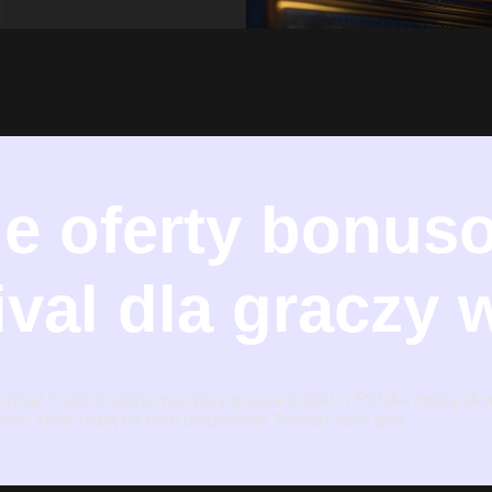
e oferty bonus
val dla graczy 
rnival Casino, gdzie wszyscy gracze polski w Polska mogą skorz
rody, które mają na celu ulepszenie Twoich sesji gier.