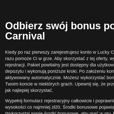
Odbierz swój bonus po
Carnival
Kiedy po raz pierwszy zarejestrujesz konto w Lucky 
razu pomoże Ci w grze. Aby skorzystać z tej oferty, w
rejestracji. Pakiet powitalny jest dostępny dla użyt
depozytu i wykonują poniższe kroki. Po założeniu kon
aktywowany automatycznie. Możesz wykorzystać bonus
Twoim koncie w niektórych grach. Upewnij się, że prze
jak najlepiej skorzystać.
Wypełnij formularz rejestracyjny całkowicie i poprawni
wysokości co najmniej zł20. Środki bonusowe pojawią
Wykorzystaj swoje środki bonusowe, aby grać w gry, k