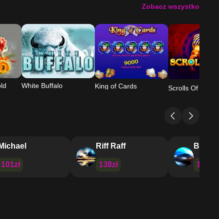
Zobacz wszystko
ld
White Buffalo
King of Cards
Scrolls Of Ra
Michael
Riff Raff
Bts
101zł
138zł
110zł