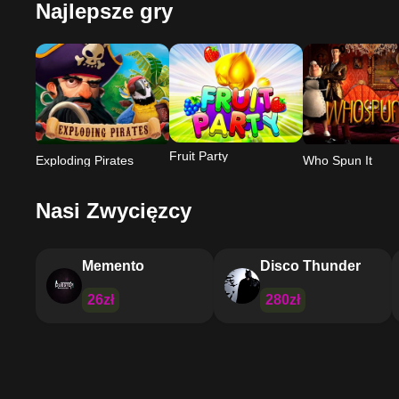
Ważne rzeczy, które wpływają na gry, na które można o
Najlepsze gry
Opcje płatności dla szybkich depozytów
Opcje wypłaty i czasy przetwarzania
Możliwe metody odstawienia
Limity wpłat i wypłat
Bonus kasynowy Lucky Carnival
Fruit Party
Exploding Pirates
Who Spun It
Nasi Zwycięzcy
Memento
Disco Thunder
26zł
280zł