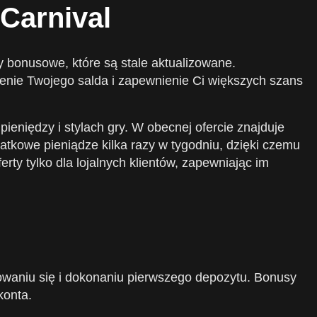
Carnival
ty bonusowe, które są stale aktualizowane.
zenie Twojego salda i zapewnienie Ci większych szans
eniędzy i stylach gry. W obecnej ofercie znajduje
atkowe pieniądze kilka razy w tygodniu, dzięki czemu
ty tylko dla lojalnych klientów, zapewniając im
waniu się i dokonaniu pierwszego depozytu. Bonusy
konta.