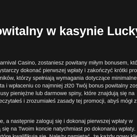
witalny w kasynie Luck
Carnival Casino, zostaniesz powitany miłym bonusem, kt
ystarczy dokonać pierwszej wpłaty i zakończyć krótki pr
kowników, którzy spełniają wymagania dotyczące minimaln
ta i wpłaceniu co najmniej zł20 Twój bonus powitalny zo
y pieniężne lub darmowe spiny, które znajdują się na
czytałeś i zrozumiałeś zasady tej promocji, abyś mógł z 
e, a następnie zaloguj się i dokonaj pierwszej wpłaty w
 się na Twoim koncie natychmiast po dokonaniu wpłaty.
tóre kwalifikują się. Należy pamiętać, że każdy nowy kli