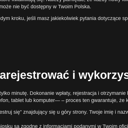
s może nie być dostępny w Twoim Polska.
ażdym kroku, jeśli masz jakiekolwiek pytania dotyczące s
 zarejestrować i wykorzy
lko minutę. Dokonanie wpłaty, rejestracja i otrzymanie
fon, tablet lub komputer— – proces ten gwarantuje, że k
ejestruj się” znajdujący się u góry strony. Twoje imię i n
iosku są zgodne z informacjami podanymi w Twoim oficja