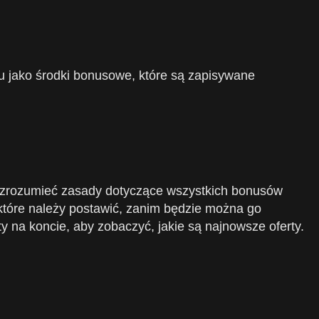
otu jako środki bonusowe, które są zapisywane
wo zrozumieć zasady dotyczące wszystkich bonusów
 które należy postawić, zanim będzie można go
y na koncie, aby zobaczyć, jakie są najnowsze oferty.