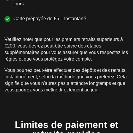
jours
Carte prépayée de €5 – Instantané
Veuillez noter que pour les premiers retraits supérieurs à
€200, vous devrez peut-être suivre des étapes
supplémentaires pour vous assurer que vous respectez les
règles et que vous protégez votre compte.
Vous pourrez peut-être effectuer des dépôts et des retraits
instantanément, selon la méthode que vous préférez. Cela
signifie que vous n'aurez pas à attendre longtemps et que
vous pourrez vous mettre directement au jeu.
Limites de paiement et
retraits rapides