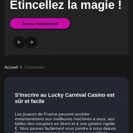
Étincellez la magie !
Jouez maintenant
Accueil
Connexion
S'inscrire au Lucky Carnival Casino est
sûr et facile
Les joueurs de France peuvent accéder
instantanément aux meilleures machines à sous, aux
tables des croupiers en direct et à une gestion rapide
€. Vous pouvez facilement vous joindre à nous depuis