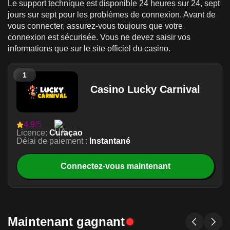
Le support technique est disponible 24 heures sur 24, sept
jours sur sept pour les problèmes de connexion. Avant de
vous connecter, assurez-vous toujours que votre
connexion est sécurisée. Vous ne devez saisir vos
informations que sur le site officiel du casino.
1
Casino Lucky Carnival
4.9
/5
Licence:
Curaçao
Délai de paiement :
Instantané
Connectez-vous maintenant
Maintenant gagnant