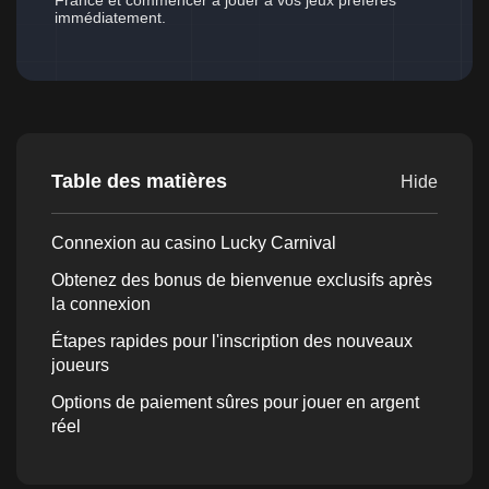
France et commencer à jouer à vos jeux préférés
immédiatement.
Table des matières
Hide
Connexion au casino Lucky Carnival
Obtenez des bonus de bienvenue exclusifs après
la connexion
Étapes rapides pour l'inscription des nouveaux
joueurs
Options de paiement sûres pour jouer en argent
réel
Options et limites de paiement