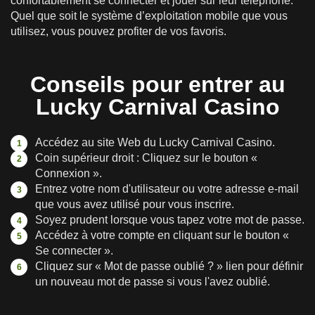
Quel que soit le système d’exploitation mobile que vous
utilisez, vous pouvez profiter de vos favoris.
Conseils pour entrer au
Lucky Carnival Casino
Accédez au site Web du Lucky Carnival Casino.
Coin supérieur droit : Cliquez sur le bouton «
Connexion ».
Entrez votre nom d'utilisateur ou votre adresse e-mail
que vous avez utilisé pour vous inscrire.
Soyez prudent lorsque vous tapez votre mot de passe.
Accédez à votre compte en cliquant sur le bouton «
Se connecter ».
Cliquez sur « Mot de passe oublié ? » lien pour définir
un nouveau mot de passe si vous l'avez oublié.