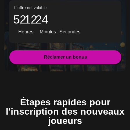
L'offre est valable :
52
12
23
Heures
Minutes
Secondes
Réclamer un bonus
Étapes rapides pour
l'inscription des nouveaux
joueurs