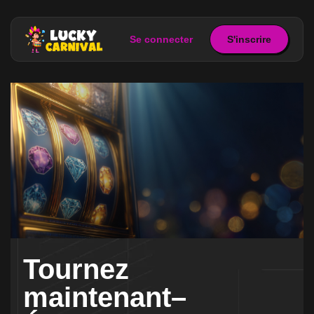
Se connecter
S'inscrire
Tournez
maintenant–