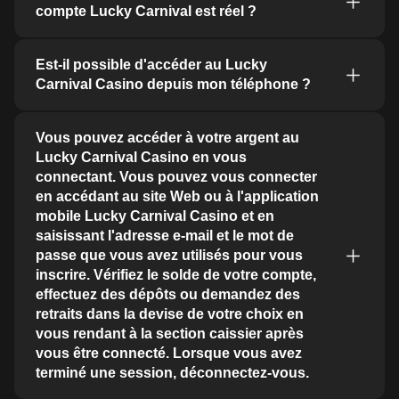
compte Lucky Carnival est réel ?
Est-il possible d'accéder au Lucky
Carnival Casino depuis mon téléphone ?
Vous pouvez accéder à votre argent au
Lucky Carnival Casino en vous
connectant. Vous pouvez vous connecter
en accédant au site Web ou à l'application
mobile Lucky Carnival Casino et en
saisissant l'adresse e-mail et le mot de
passe que vous avez utilisés pour vous
inscrire. Vérifiez le solde de votre compte,
effectuez des dépôts ou demandez des
retraits dans la devise de votre choix en
vous rendant à la section caissier après
vous être connecté. Lorsque vous avez
terminé une session, déconnectez-vous.