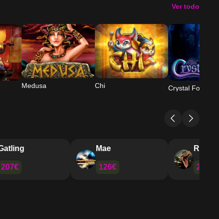
Ver todo
Medusa
Chi
Crystal Forest
Ire
Gatling
Mae
447€
207€
126€