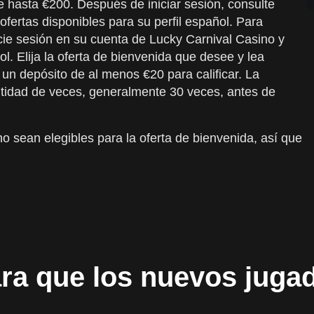
 hasta €200. Después de iniciar sesión, consulte
fertas disponibles para su perfil español. Para
nicie sesión en su cuenta de Lucky Carnival Casino y
l. Elija la oferta de bienvenida que desee y lea
un depósito de al menos €20 para calificar. La
tidad de veces, generalmente 30 veces, antes de
o sean elegibles para la oferta de bienvenida, así que
ra que los nuevos jugad