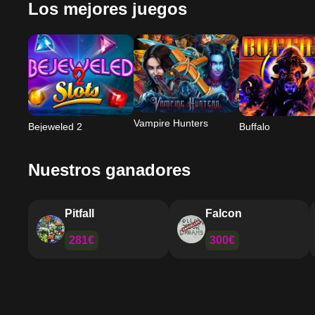
Consejos para entrar al casino Lucky Carnival
Los mejores juegos
Iniciar sesión en el casino Lucky Carnival
Consejos para entrar al casino Lucky Carnival
Vampire Hunters
Bejeweled 2
Buffalo
Nuestros ganadores
Arsenic Coo
Pitfall
263€
281€