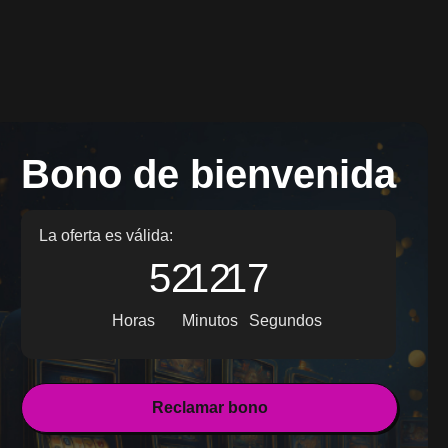
Bono de bienvenida
La oferta es válida:
52
12
16
Horas
Minutos
Segundos
Reclamar bono