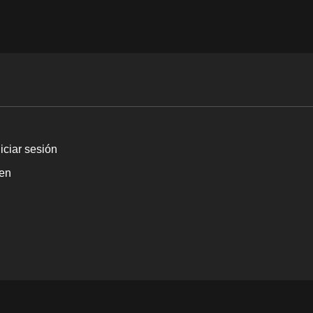
ciar sesión
ren
sitivo