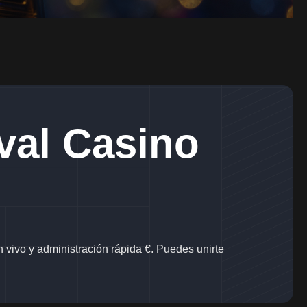
val Casino
ivo y administración rápida €. Puedes unirte