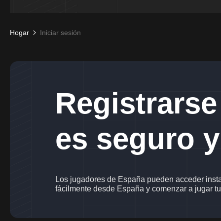
Hogar
Iniciar sesión
Registrarse
es seguro y 
Los jugadores de España pueden acceder instan
fácilmente desde España y comenzar a jugar tus