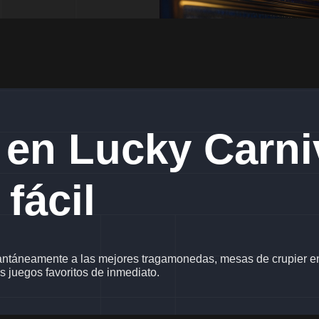
 en Lucky Carni
fácil
táneamente a las mejores tragamonedas, mesas de crupier en v
 juegos favoritos de inmediato.