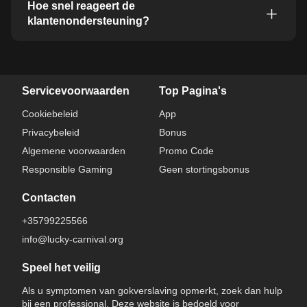
Hoe snel reageert de
klantenondersteuning?
Servicevoorwaarden
Top Pagina's
Cookiebeleid
App
Privacybeleid
Bonus
Algemene voorwaarden
Promo Code
Responsible Gaming
Geen stortingsbonus
Contacten
+35799225566
info@lucky-carnival.org
Speel het veilig
Als u symptomen van gokverslaving opmerkt, zoek dan hulp
bij een professional. Deze website is bedoeld voor