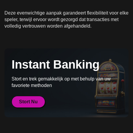
Deze evenwichtige aanpak garandeert flexibiliteit voor elke
speler, terwijl ervoor wordt gezorgd dat transacties met
volledig vertrouwen worden afgehandeld.
Instant Banking
Stort en trek gemakkelijk op met behulp van uw
favoriete methoden
Stort Nu