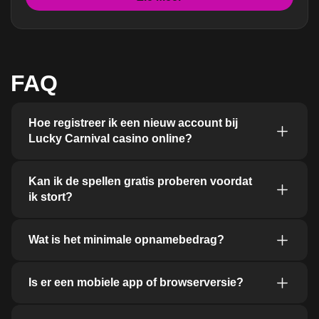
FAQ
Hoe registreer ik een nieuw account bij
Lucky Carnival casino online?
Kan ik de spellen gratis proberen voordat
ik stort?
Wat is het minimale opnamebedrag?
Is er een mobiele app of browserversie?