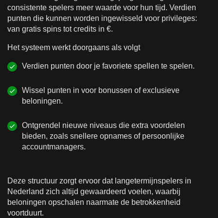
consistente spelers meer waarde voor hun tijd. Verdien
punten die kunnen worden ingewisseld voor privileges:
van gratis spins tot credits in €.
Het systeem werkt doorgaans als volgt
Verdien punten door je favoriete spellen te spelen.
Wissel punten in voor bonussen of exclusieve
beloningen.
Ontgrendel nieuwe niveaus die extra voordelen
bieden, zoals snellere opnames of persoonlijke
accountmanagers.
Deze structuur zorgt ervoor dat langetermijnspelers in
Nederland zich altijd gewaardeerd voelen, waarbij
beloningen opschalen naarmate de betrokkenheid
voortduurt.