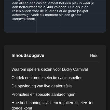
dan alleen een casino, omdat het een plek is waar je
aan betrouwbaarheid kunt voldoen. Dus als je de
rollen alleen voor de lol draait of de grote jackpot
achtervolgt, voelt elk moment als een groots
carnavalsfeest.
Inhoudsopgave
Hide
Waarom spelers kiezen voor Lucky Carnival
Ontdek een brede selectie casinospellen
De opwinding van live dealertafels
Promoties en speciale aanbiedingen
Hoe het beloningssysteem reguliere spelers ten
goede komt