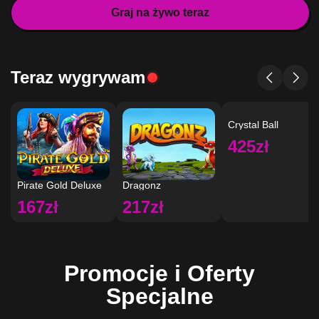
Graj na żywo teraz
Teraz wygrywam
Crystal Ball
425zł
Pirate Gold Deluxe
Dragonz
167zł
217zł
Promocje i Oferty
Specjalne