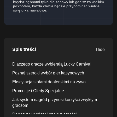
kręcisz bębnami tylko dla zabawy lub gonisz za wielkim
jackpotem, każda chwila będzie przypominać wielkie
święto karnawałowe.
Spis treści
Hide
Dlaczego gracze wybierają Lucky Carnival
Poznaj szeroki wybór gier kasynowych
Ekscytacja stołami dealerskimi na żywo
Promocje i Oferty Specjalne
Jak system nagród przynosi korzyści zwykłym
graczom
Depozyty, wypłaty i opcje płatności