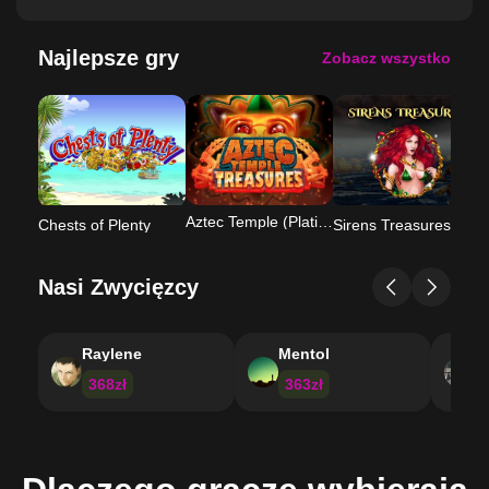
Gry w podróży z kompatybilnością mobilną
Najlepsze gry
Zobacz wszystko
Środki bezpieczeństwa i uczciwej gry
Aztec Temple (Platipus)
Chests of Plenty
Sirens Treasures
L
Nasi Zwycięzcy
Raylene
Mentol
B
368zł
363zł
9