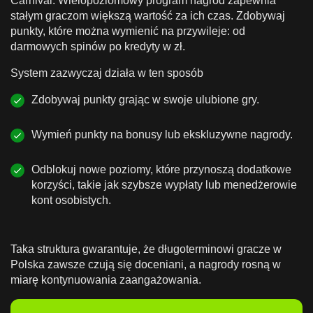
Carnival. Wielopoziomowy program nagród zapewnia
stałym graczom większą wartość za ich czas. Zdobywaj
punkty, które można wymienić na przywileje: od
darmowych spinów po kredyty w zł.
System zazwyczaj działa w ten sposób
Zdobywaj punkty grając w swoje ulubione gry.
Wymień punkty na bonusy lub ekskluzywne nagrody.
Odblokuj nowe poziomy, które przynoszą dodatkowe
korzyści, takie jak szybsze wypłaty lub menedżerowie
kont osobistych.
Taka struktura gwarantuje, że długoterminowi gracze w
Polska zawsze czują się doceniani, a nagrody rosną w
miarę kontynuowania zaangażowania.