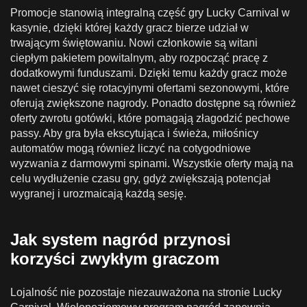
Promocje stanowią integralną część gry Lucky Carnival w
kasynie, dzięki której każdy gracz bierze udział w
trwającym świętowaniu. Nowi członkowie są witani
ciepłym pakietem powitalnym, aby rozpocząć pracę z
dodatkowymi funduszami. Dzięki temu każdy gracz może
nawet cieszyć się rotacyjnymi ofertami sezonowymi, które
oferują zwiększone nagrody. Ponadto dostępne są również
oferty zwrotu gotówki, które pomagają złagodzić pechowe
passy. Aby gra była ekscytująca i świeża, miłośnicy
automatów mogą również liczyć na cotygodniowe
wyzwania z darmowymi spinami. Wszystkie oferty mają na
celu wydłużenie czasu gry, gdyż zwiększają potencjał
wygranej i urozmaicają każdą sesję.
Jak system nagród przynosi
korzyści zwykłym graczom
Lojalność nie pozostaje niezauważona na stronie Lucky