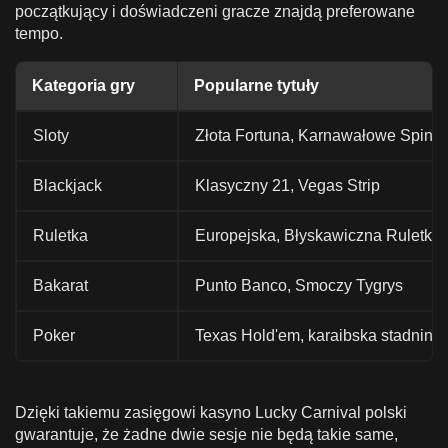
początkujący i doświadczeni gracze znajdą preferowane
tempo.
Kategoria gry
Popularne tytuły
Sloty
Złota Fortuna, Karnawałowe Spins
Blackjack
Klasyczny 21, Vegas Strip
Ruletka
Europejska, Błyskawiczna Ruletka
Bakarat
Punto Banco, Smoczy Tygrys
Poker
Texas Hold'em, karaibska stadnina
Dzięki takiemu zasięgowi kasyno Lucky Carnival polski
gwarantuje, że żadne dwie sesje nie będą takie same,