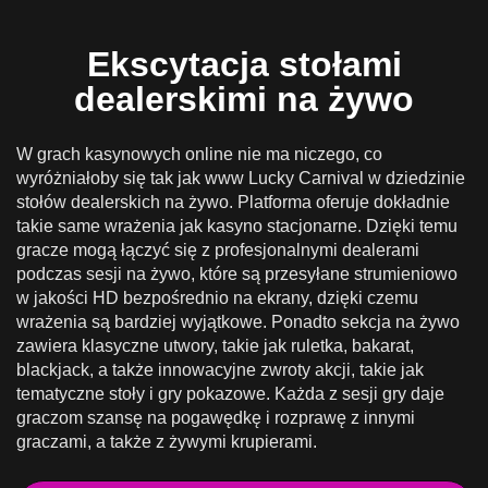
Ekscytacja stołami
dealerskimi na żywo
W grach kasynowych online nie ma niczego, co
wyróżniałoby się tak jak www Lucky Carnival w dziedzinie
stołów dealerskich na żywo. Platforma oferuje dokładnie
takie same wrażenia jak kasyno stacjonarne. Dzięki temu
gracze mogą łączyć się z profesjonalnymi dealerami
podczas sesji na żywo, które są przesyłane strumieniowo
w jakości HD bezpośrednio na ekrany, dzięki czemu
wrażenia są bardziej wyjątkowe. Ponadto sekcja na żywo
zawiera klasyczne utwory, takie jak ruletka, bakarat,
blackjack, a także innowacyjne zwroty akcji, takie jak
tematyczne stoły i gry pokazowe. Każda z sesji gry daje
graczom szansę na pogawędkę i rozprawę z innymi
graczami, a także z żywymi krupierami.