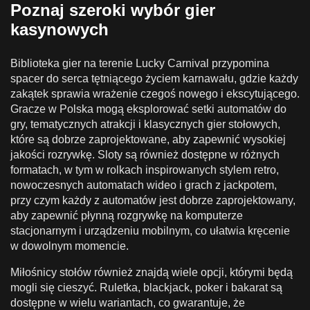
Poznaj szeroki wybór gier
kasynowych
Biblioteka gier na terenie Lucky Carnival przypomina
spacer do serca tętniącego życiem karnawału, gdzie każdy
zakątek sprawia wrażenie czegoś nowego i ekscytującego.
Gracze w Polska mogą eksplorować setki automatów do
gry, tematycznych atrakcji i klasycznych gier stołowych,
które są dobrze zaprojektowane, aby zapewnić wysokiej
jakości rozrywkę. Sloty są również dostępne w różnych
formatach, w tym w rolkach inspirowanych stylem retro,
nowoczesnych automatach wideo i grach z jackpotem,
przy czym każdy z automatów jest dobrze zaprojektowany,
aby zapewnić płynną rozgrywkę na komputerze
stacjonarnym i urządzeniu mobilnym, co ułatwia kręcenie
w dowolnym momencie.
Miłośnicy stołów również znajdą wiele opcji, którymi będą
mogli się cieszyć. Ruletka, blackjack, poker i bakarat są
dostępne w wielu wariantach, co gwarantuje, że