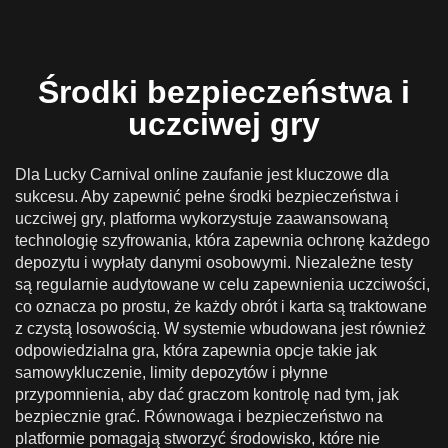
Środki bezpieczeństwa i
uczciwej gry
Dla Lucky Carnival online zaufanie jest kluczowe dla
sukcesu. Aby zapewnić pełne środki bezpieczeństwa i
uczciwej gry, platforma wykorzystuje zaawansowaną
technologię szyfrowania, która zapewnia ochronę każdego
depozytu i wypłaty danymi osobowymi. Niezależne testy
są regularnie audytowane w celu zapewnienia uczciwości,
co oznacza po prostu, że każdy obrót i karta są traktowane
z czystą losowością. W systemie wbudowana jest również
odpowiedzialna gra, która zapewnia opcje takie jak
samowykluczenie, limity depozytów i płynne
przypomnienia, aby dać graczom kontrolę nad tym, jak
bezpiecznie grać. Równowaga i bezpieczeństwo na
platformie pomagają stworzyć środowisko, które nie