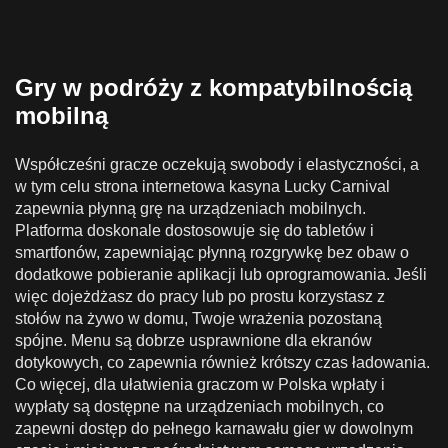
Gry w podróży z kompatybilnością
mobilną
Współcześni gracze oczekują swobody i elastyczności, a
w tym celu strona internetowa kasyna Lucky Carnival
zapewnia płynną grę na urządzeniach mobilnych.
Platforma doskonale dostosowuje się do tabletów i
smartfonów, zapewniając płynną rozgrywkę bez obaw o
dodatkowe pobieranie aplikacji lub oprogramowania. Jeśli
więc dojeżdżasz do pracy lub po prostu korzystasz z
stołów na żywo w domu, Twoje wrażenia pozostaną
spójne. Menu są dobrze usprawnione dla ekranów
dotykowych, co zapewnia również krótszy czas ładowania.
Co więcej, dla ułatwienia graczom w Polska wpłaty i
wypłaty są dostępne na urządzeniach mobilnych, co
zapewni dostęp do pełnego karnawału gier w dowolnym