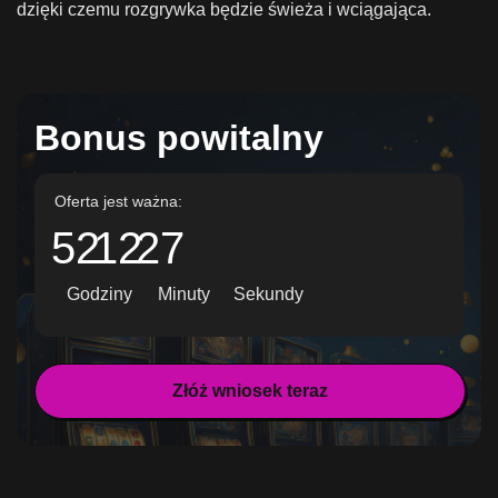
dzięki czemu rozgrywka będzie świeża i wciągająca.
Bonus powitalny
Oferta jest ważna:
52
12
26
Godziny
Minuty
Sekundy
Złóż wniosek teraz