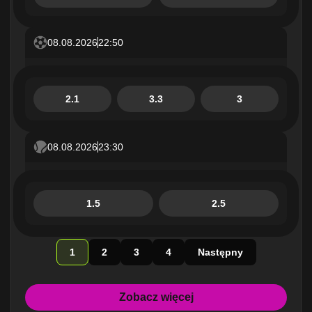
08.08.2026
22:50
Juventus
Rysuj
AC Milan
2.1
3.3
3
08.08.2026
23:30
Rafael Nadal
Dominic Thiem
1.5
2.5
1
2
3
4
Następny
Zobacz więcej