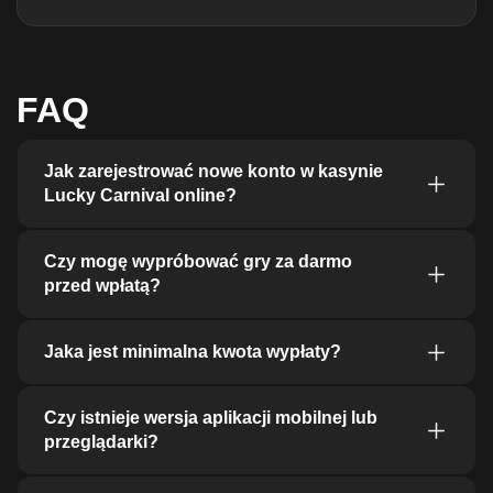
FAQ
Jak zarejestrować nowe konto w kasynie
Lucky Carnival online?
Czy mogę wypróbować gry za darmo
przed wpłatą?
Jaka jest minimalna kwota wypłaty?
Czy istnieje wersja aplikacji mobilnej lub
przeglądarki?