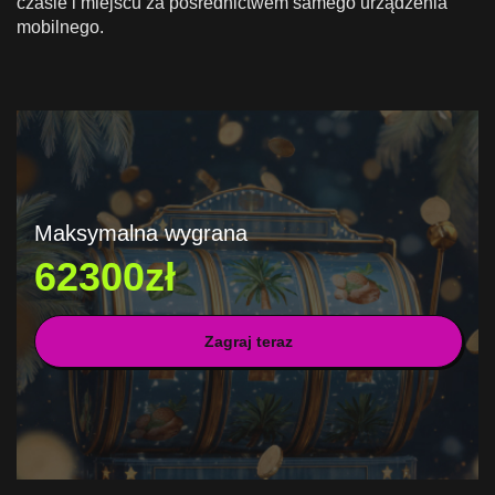
czasie i miejscu za pośrednictwem samego urządzenia
mobilnego.
Maksymalna wygrana
62300zł
Zagraj teraz