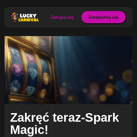
Zaloguj się
Zarejestruj się
Zakręć teraz-Spark
Magic!