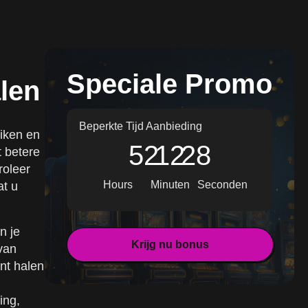
Speciale Promo
len
Beperkte Tijd Aanbieding
uiken en
52
12
27
t betere
roleer
Hours
Minuten
Seconden
at u
n je
Krijg nu bonus
van
unt halen
ing,