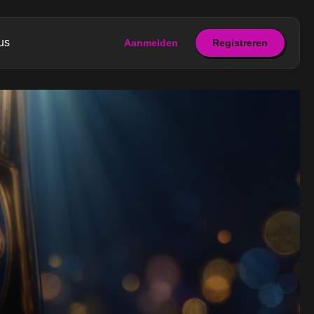
us
Aanmelden
Registreren