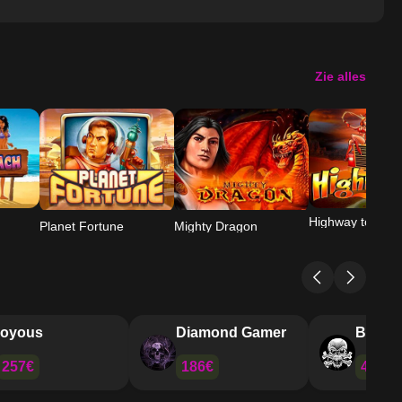
Zie alles
Highway to Hell
Planet Fortune
Mighty Dragon
joyous
Diamond Gamer
Bazook
257€
186€
462€