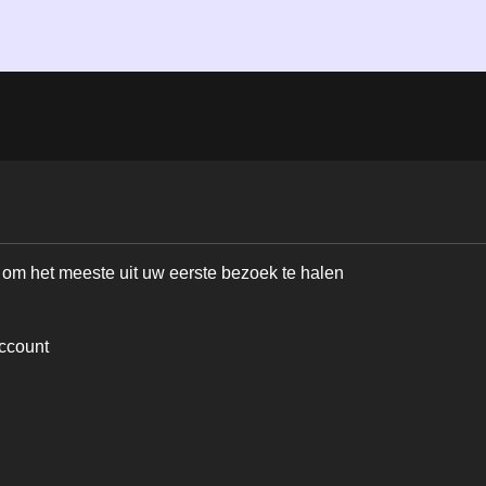
m het meeste uit uw eerste bezoek te halen
account