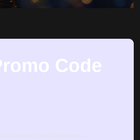
 Promo Code
. Meer opwinding, betere beloningen en