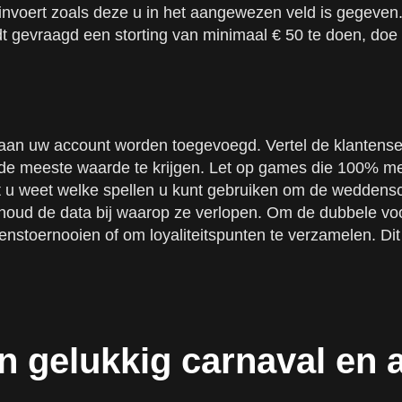
invoert zoals deze u in het aangewezen veld is gegeven
t gevraagd een storting van minimaal € 50 te doen, doe 
 aan uw account worden toegevoegd. Vertel de klantense
m de meeste waarde te krijgen. Let op games die 100% me
at u weet welke spellen u kunt gebruiken om de weddens
 houd de data bij waarop ze verlopen. Om de dubbele vo
stoernooien of om loyaliteitspunten te verzamelen. Dit
n gelukkig carnaval en 