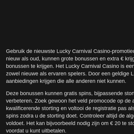
Gebruik de nieuwste Lucky Carnival Casino-promotie
nieuw als oud, kunnen grote bonussen en extra € krij
bonussen te krijgen. Het Lucky Carnival Casino is e
zowel nieuwe als ervaren spelers. Door een geldige L
aanbiedingen krijgen die alle anderen niet kunnen.
Deze bonussen kunnen gratis spins, bijpassende stort
verbeteren. Zoek gewoon het veld promocode op de a
kwalificerende storting en voltooi de registratie pas
spins zodra u de storting doet. Controleer altijd de
voldoet. Het kan bijvoorbeeld nodig zijn om € 20 te s
voordat u kunt uitbetalen.