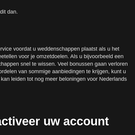
.
dit dan.
rvice voordat u weddenschappen plaatst als u het
etellen voor je omzetdoelen. Als u bijvoorbeeld een
chappen snel te wissen. Veel bonussen gaan verloren
ordelen van sommige aanbiedingen te krijgen, kunt u
 kan leiden tot nog meer beloningen voor Nederlands
activeer uw account