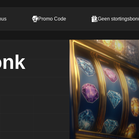
nus
Promo Code
Geen stortingsbon
onk