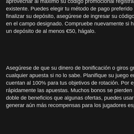
aprovechar al máximo su código promocional registrá
existente. Puedes elegir tu método de pago preferido
finalizar su depósito, asegúrese de ingresar su cód
en el campo designado. Compruebe nuevamente si hay e
un depósito de al menos €50, hágalo.
Asegúrese de que su dinero de bonificación o giros gr
cualquier apuesta si no lo sabe. Planifique su juego 
cuentan al 100% para tus objetivos de rotación. Por 
rápidamente las apuestas. Muchos bonos se pierden si 
doble de beneficios que algunas ofertas, puedes usar 
generar aún más recompensas para los jugadores esp