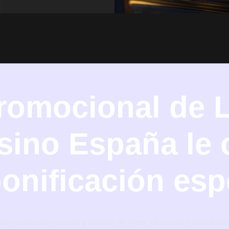
promocional de 
sino España le 
bonificación esp
al Casino en España y disfruta de giros adicionales más bono