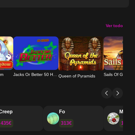
Ver todo
om
Jacks Or Better 50 Hand
Sails Of Gold
Queen of Pyramids
Grouin
Creep
Fo
148€
435€
313€