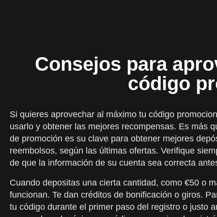
Consejos para apro
código p
Si quieres aprovechar al máximo tu código promocion
usarlo y obtener las mejores recompensas. Es más qu
de promoción es su clave para obtener mejores depósit
reembolsos, según las últimas ofertas. Verifique siem
de que la información de su cuenta sea correcta ante
Cuando depositas una cierta cantidad, como €50 o má
funcionan. Te dan créditos de bonificación o giros. P
tu código durante el primer paso del registro o justo 