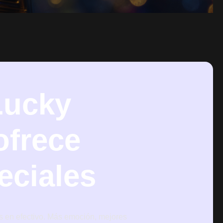
Lucky
ofrece
eciales
s en efectivo. Más emoción, mejores