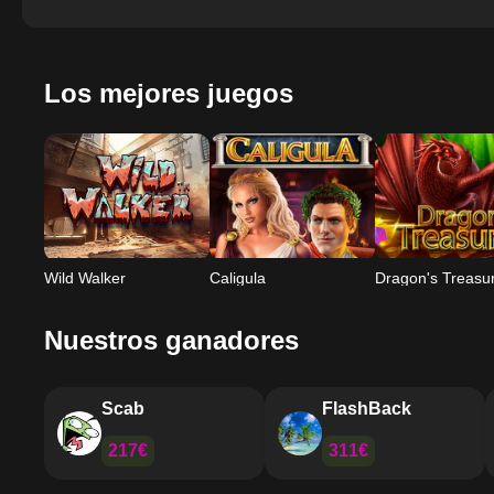
Conozca los términos de bonificación, los requisitos de 
Juega juegos de casino sin ningún problema en tu teléf
Código promocional de Lucky Carnival Casino
Los mejores juegos
Wild Walker
Caligula
Dragon's Treasu
Nuestros ganadores
Wandmaker
Scab
287€
217€