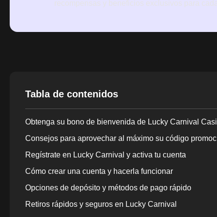
recompensas y beneficios exclusivos para cada
Tabla de contenidos
Obtenga su bono de bienvenida de Lucky Carnival Casin
Consejos para aprovechar al máximo su código promoc
Regístrate en Lucky Carnival y activa tu cuenta
Cómo crear una cuenta y hacerla funcionar
Opciones de depósito y métodos de pago rápido
Retiros rápidos y seguros en Lucky Carnival