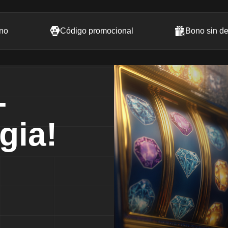
no
Código promocional
Bono sin de
-
gia!