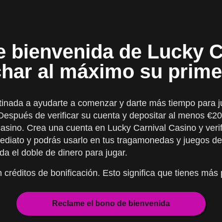
 bienvenida de Lucky C
har al máximo su primer
estinada a ayudarte a comenzar y darte más tiempo para 
Después de verificar su cuenta y depositar al menos €20
 casino. Crea una cuenta en Lucky Carnival Casino y veri
mediato y podrás usarlo en tus tragamonedas y juegos d
da el doble de dinero para jugar.
 créditos de bonificación. Esto significa que tienes más
Reclame el bono de bienvenida