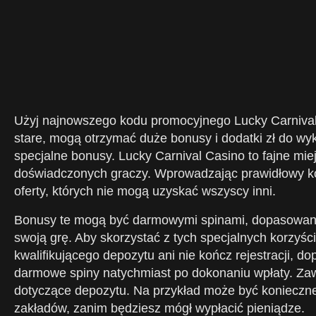
Użyj najnowszego kodu promocyjnego Lucky Carnival 
stare, mogą otrzymać duże bonusy i dodatki zł do wy
specjalne bonusy. Lucky Carnival Casino to fajne mi
doświadczonych graczy. Wprowadzając prawidłowy kod
oferty, których nie mogą uzyskać wszyscy inni.
Bonusy te mogą być darmowymi spinami, dopasowany
swoją grę. Aby skorzystać z tych specjalnych korzyści
kwalifikującego depozytu ani nie kończ rejestracji,
darmowe spiny natychmiast po dokonaniu wpłaty. Za
dotyczące depozytu. Na przykład może być konieczne
zakładów, zanim będziesz mógł wypłacić pieniądze.