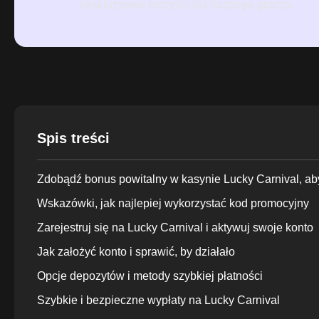
ekskluzywne korzyści dla każdego gracza.
Spis treści
Zdobądź bonus powitalny w kasynie Lucky Carnival, aby
Wskazówki, jak najlepiej wykorzystać kod promocyjny
Zarejestruj się na Lucky Carnival i aktywuj swoje konto
Jak założyć konto i sprawić, by działało
Opcje depozytów i metody szybkiej płatności
Szybkie i bezpieczne wypłaty na Lucky Carnival