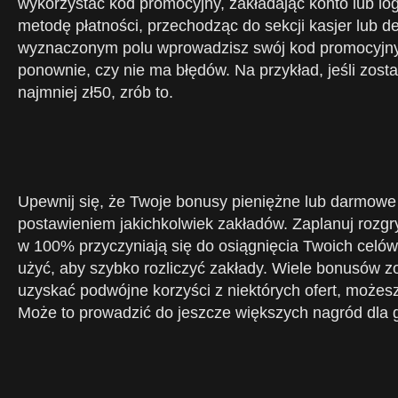
wykorzystać kod promocyjny, zakładając konto lub lo
metodę płatności, przechodząc do sekcji kasjer lub d
wyznaczonym polu wprowadzisz swój kod promocyjny d
ponownie, czy nie ma błędów. Na przykład, jeśli zos
najmniej zł50, zrób to.
Upewnij się, że Twoje bonusy pieniężne lub darmowe 
postawieniem jakichkolwiek zakładów. Zaplanuj rozg
w 100% przyczyniają się do osiągnięcia Twoich celów w
użyć, aby szybko rozliczyć zakłady. Wiele bonusów zo
uzyskać podwójne korzyści z niektórych ofert, możes
Może to prowadzić do jeszcze większych nagród dla g