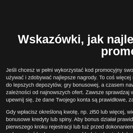
Wskazówki, jak najl
prom
Jeśli chcesz w pełni wykorzystać kod promocyjny swo
używać i zdobywać najlepsze nagrody. To coś więcej niż
do lepszych depozytów, gry bonusowej, a czasem na
zależności od najnowszych ofert. Zawsze sprawdzaj 
upewnij się, że dane Twojego konta są prawidłowe, 
Gdy wpłacisz określoną kwotę, np. zł50 lub więcej, w
bonusowe kredyty lub spiny. Aby bonus działał praw
pierwszego kroku rejestracji lub tuż przed dokonaniem