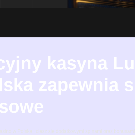
yjny kasyna L
lska zapewnia s
usowe
asino w Polska i ciesz się dodatkowymi spinami oraz bonusami