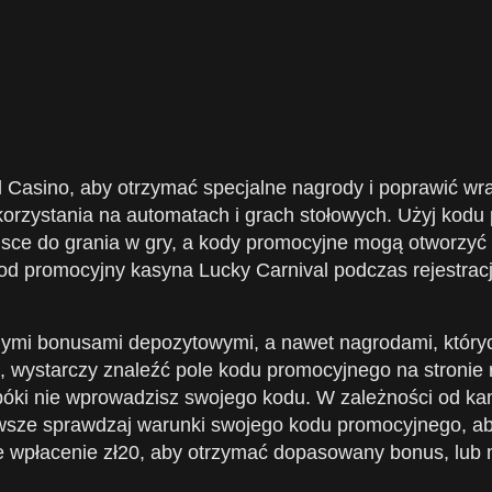
Casino, aby otrzymać specjalne nagrody i poprawić wraż
korzystania na automatach i grach stołowych. Użyj kod
ejsce do grania w gry, a kody promocyjne mogą otworzyć
 promocyjny kasyna Lucky Carnival podczas rejestracj
mi bonusami depozytowymi, a nawet nagrodami, któryc
, wystarczy znaleźć pole kodu promocyjnego na stronie rej
 dopóki nie wprowadzisz swojego kodu. W zależności od k
wsze sprawdzaj warunki swojego kodu promocyjnego, ab
 wpłacenie zł20, aby otrzymać dopasowany bonus, lub m