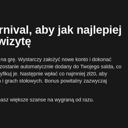
val, aby jak najlepiej
wizytę
u na grę. Wystarczy założyć nowe konto i dokonać
s zostanie automatycznie dodany do Twojego salda, co
ikuj je. Następnie wpłać co najmniej zł20, aby
 i grach stołowych. Bonus powitalny zazwyczaj
 masz większe szanse na wygraną od razu.