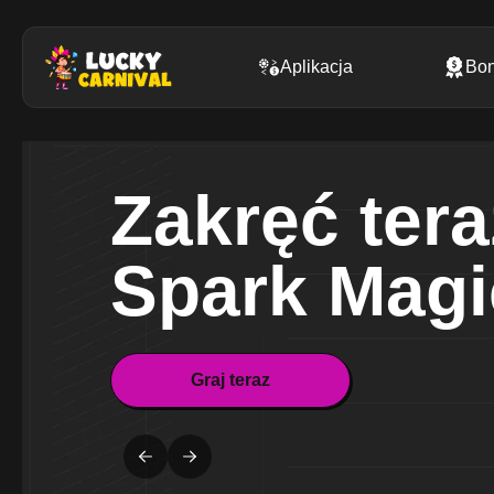
Aplikacja
Bo
Zakręć tera
Spark Magi
Graj teraz