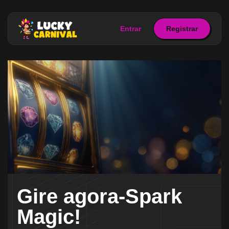
Entrar
Registrar
Gire agora-Spark
Magic!