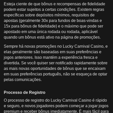
Esteja ciente de que bônus e recompensas de fidelidade
podem estar sujeitos a certas condições. Existem regras
específicas sobre depósitos mínimos, requisitos de
apostas (geralmente 30x para fundos de boas-vindas e
15x para bônus de fidelidade) e o máximo que pode ser
apostado em uma única rodada ou rodada, aplicável
quando um bônus está ativo na página de promoções.
Sempre há novas promoções no Lucky Carnival Casino, e
elas geralmente são baseadas em suas preferências e
jogos anteriores. Isso mantém a experiência fresca e
divertida. Se você quiser ser notificado rapidamente sobre
as mais novas oportunidades de bônus que se encaixam
em suas preferências português, não se esqueça de optar
pelas comunicações.
Processo de Registro
O processo de registro do Lucky Carnival Casino é rápido
e seguro, e novos jogadores podem começar a jogar jogos
premium e receber bônus imediatamente. É mais fácil para