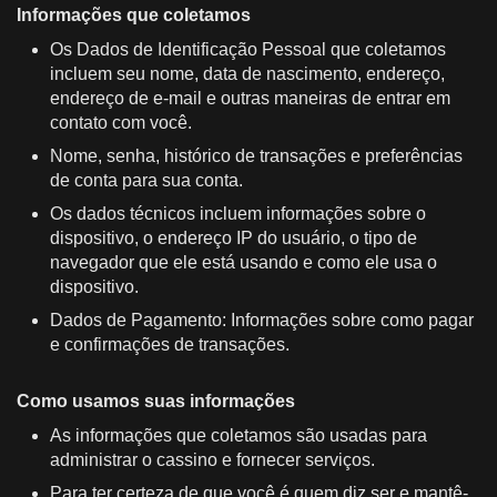
Informações que coletamos
Os Dados de Identificação Pessoal que coletamos
incluem seu nome, data de nascimento, endereço,
endereço de e-mail e outras maneiras de entrar em
contato com você.
Nome, senha, histórico de transações e preferências
de conta para sua conta.
Os dados técnicos incluem informações sobre o
dispositivo, o endereço IP do usuário, o tipo de
navegador que ele está usando e como ele usa o
dispositivo.
Dados de Pagamento: Informações sobre como pagar
e confirmações de transações.
Como usamos suas informações
As informações que coletamos são usadas para
administrar o cassino e fornecer serviços.
Para ter certeza de que você é quem diz ser e mantê-