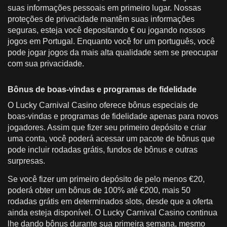
suas informações pessoais em primeiro lugar. Nossas
proteções de privacidade mantêm suas informações
seguras, esteja você depositando € ou jogando nossos
jogos em Portugal. Enquanto você for um português, você
pode jogar jogos da mais alta qualidade sem se preocupar
com sua privacidade.
Bônus de boas-vindas e programas de fidelidade
O Lucky Carnival Casino oferece bônus especiais de
boas-vindas e programas de fidelidade apenas para novos
jogadores. Assim que fizer seu primeiro depósito e criar
uma conta, você poderá acessar um pacote de bônus que
pode incluir rodadas grátis, fundos de bônus e outras
surpresas.
Se você fizer um primeiro depósito de pelo menos €20,
poderá obter um bônus de 100% até €200, mais 50
rodadas grátis em determinados slots, desde que a oferta
ainda esteja disponível. O Lucky Carnival Casino continua
lhe dando bônus durante sua primeira semana, mesmo