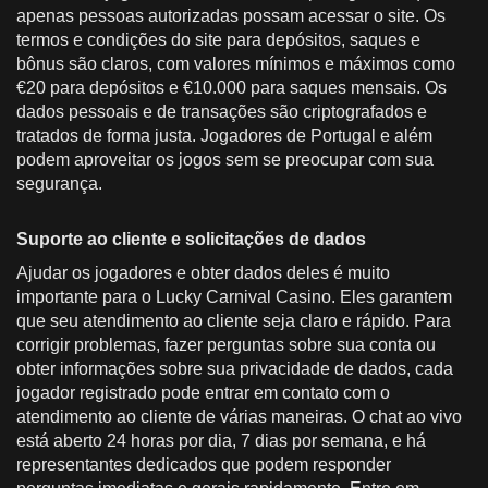
apenas pessoas autorizadas possam acessar o site. Os
termos e condições do site para depósitos, saques e
bônus são claros, com valores mínimos e máximos como
€20 para depósitos e €10.000 para saques mensais. Os
dados pessoais e de transações são criptografados e
tratados de forma justa. Jogadores de Portugal e além
podem aproveitar os jogos sem se preocupar com sua
segurança.
Suporte ao cliente e solicitações de dados
Ajudar os jogadores e obter dados deles é muito
importante para o Lucky Carnival Casino. Eles garantem
que seu atendimento ao cliente seja claro e rápido. Para
corrigir problemas, fazer perguntas sobre sua conta ou
obter informações sobre sua privacidade de dados, cada
jogador registrado pode entrar em contato com o
atendimento ao cliente de várias maneiras. O chat ao vivo
está aberto 24 horas por dia, 7 dias por semana, e há
representantes dedicados que podem responder