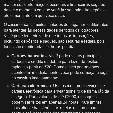
manter suas informações pessoais e financeiras seguras
desde o momento em que você faz seu primeiro depósito
até o momento em que você saca.
O cassino aceita muitos métodos de pagamento diferentes
para atender às necessidades de todos os jogadores.
Você pode ter certeza de que todas as transações,
incluindo depósitos e saques, são seguras e legais, pois
todas são monitoradas 24 horas por dia.
Cartões bancários:
Você pode usar os principais
cartões de crédito ou débito para fazer depósitos
rápidos a partir de €20. Como esses pagamentos
acontecem imediatamente, você pode começar a jogar
no cassino imediatamente.
Carteiras eletrônicas:
Use os melhores serviços de
carteira eletrônica para enviar dinheiro de forma rápida
e segura. Para valores de até €2000, os saques
podem ser feitos em apenas 24 horas. Para limites
mais altos e transferências diretas de conta para