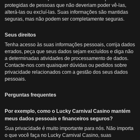
protegidas de pessoas que não deveriam poder vê-las,
alterá-las ou excluí-las. Suas informações são mantidas
seguras, mas não podem ser completamente seguras.
Seus direitos
Tenha acesso às suas informações pessoais, corrija dados
errados, peça que seus dados sejam excluídos e diga não
a determinadas atividades de processamento de dados.
Contacte-nos com quaisquer dúvidas ou pedidos sobre
privacidade relacionados com a gestão dos seus dados
pessoais.
Perguntas frequentes
Por exemplo, como o Lucky Carnival Casino mantém
meus dados pessoais e financeiros seguros?
Sua privacidade é muito importante para nós. Não importa
o que você faça no Lucky Carnival Casino, suas