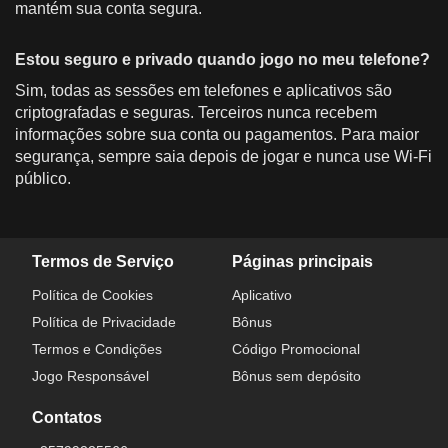
mantém sua conta segura.
Estou seguro e privado quando jogo no meu telefone?
Sim, todas as sessões em telefones e aplicativos são
criptografadas e seguras. Terceiros nunca recebem
informações sobre sua conta ou pagamentos. Para maior
segurança, sempre saia depois de jogar e nunca use Wi-Fi
público.
Termos de Serviço
Páginas principais
Política de Cookies
Aplicativo
Política de Privacidade
Bônus
Termos e Condições
Código Promocional
Jogo Responsável
Bônus sem depósito
Contatos