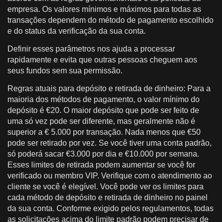
empresa. Os valores mínimos e máximos para todas as
transações dependem do método de pagamento escolhido
e do status da verificação da sua conta.
Definir esses parâmetros nos ajuda a processar
rapidamente e evita que outras pessoas cheguem aos
seus fundos sem sua permissão.
Regras atuais para depósito e retirada de dinheiro: Para a
maioria dos métodos de pagamento, o valor mínimo do
depósito é €20. O maior depósito que pode ser feito de
uma só vez pode ser diferente, mas geralmente não é
superior a € 5.000 por transação. Nada menos que €50
pode ser retirado por vez. Se você tiver uma conta padrão,
só poderá sacar €3.000 por dia e €10.000 por semana.
Esses limites de retirada podem aumentar se você for
verificado ou membro VIP. Verifique com o atendimento ao
cliente se você é elegível. Você pode ver os limites para
cada método de depósito e retirada de dinheiro no painel
da sua conta. Conforme exigido pelos regulamentos, todas
as solicitações acima do limite padrão podem precisar de