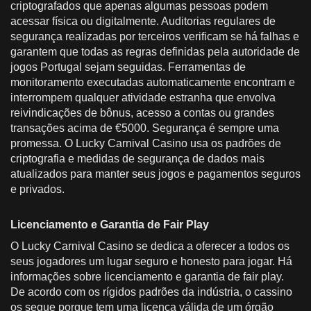
criptografados que apenas algumas pessoas podem
acessar física ou digitalmente. Auditorias regulares de
segurança realizadas por terceiros verificam se há falhas e
garantem que todas as regras definidas pela autoridade de
jogos Portugal sejam seguidas. Ferramentas de
monitoramento executadas automaticamente encontram e
interrompem qualquer atividade estranha que envolva
reivindicações de bônus, acesso a contas ou grandes
transações acima de €5000. Segurança é sempre uma
promessa. O Lucky Carnival Casino usa os padrões de
criptografia e medidas de segurança de dados mais
atualizados para manter seus jogos e pagamentos seguros
e privados.
Licenciamento e Garantia de Fair Play
O Lucky Carnival Casino se dedica a oferecer a todos os
seus jogadores um lugar seguro e honesto para jogar. Há
informações sobre licenciamento e garantia de fair play.
De acordo com os rígidos padrões da indústria, o cassino
os segue porque tem uma licença válida de um órgão