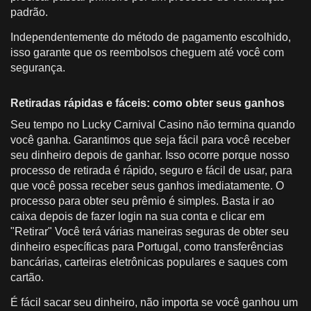
padrão.
Independentemente do método de pagamento escolhido,
isso garante que os reembolsos cheguem até você com
segurança.
Retiradas rápidas e fáceis: como obter seus ganhos
Seu tempo no Lucky Carnival Casino não termina quando
você ganha. Garantimos que seja fácil para você receber
seu dinheiro depois de ganhar. Isso ocorre porque nosso
processo de retirada é rápido, seguro e fácil de usar, para
que você possa receber seus ganhos imediatamente. O
processo para obter seu prêmio é simples. Basta ir ao
caixa depois de fazer login na sua conta e clicar em
"Retirar" Você terá várias maneiras seguras de obter seu
dinheiro específicas para Portugal, como transferências
bancárias, carteiras eletrônicas populares e saques com
cartão.
É fácil sacar seu dinheiro, não importa se você ganhou um