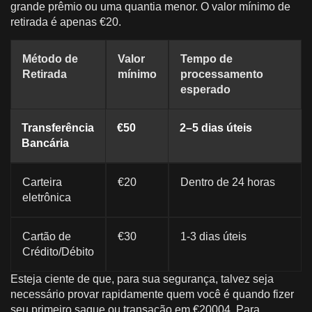
grande prêmio ou uma quantia menor. O valor mínimo de
retirada é apenas €20.
Método de
Valor
Tempo de
Retirada
mínimo
processamento
esperado
Transferência
€50
2–5 dias úteis
Bancária
Carteira
€20
Dentro de 24 horas
eletrônica
Cartão de
€30
1-3 dias úteis
Crédito/Débito
Esteja ciente de que, para sua segurança, talvez seja
necessário provar rapidamente quem você é quando fizer
seu primeiro saque ou transação em €20004. Para