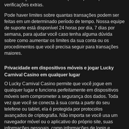
verificações extras.
Pode haver limites sobre quantas transações podem ser
feitas em um determinado período de tempo. Nossa equipe
de suporte está disponível 24 horas por dia, 7 dias por
semana, para ajudar você caso tenha alguma dúvida
sobre como aumentar os limites da sua conta ou os
procedimentos que você precisa seguir para transações
maiores.
Privacidade em dispositivos móveis e jogar Lucky
Carnival Casino em qualquer lugar
O Lucky Carnival Casino permite que você jogue em
qualquer lugar e funciona perfeitamente em dispositivos
móveis sem comprometer a segurança dos dados. Toda
vez que você se conecta à sua conta a partir do seu
telefone ou tablet, ela é protegida por protocolos
avançados de criptografia. Não importa se você usa um
navegador móvel ou o aplicativo do próprio site, suas
informações pessoais, como informações de login e