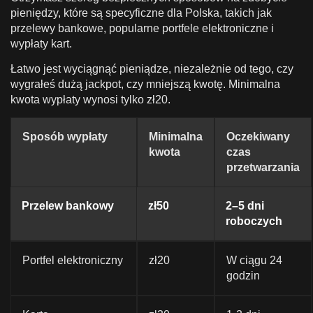
pieniędzy, które są specyficzne dla Polska, takich jak
przelewy bankowe, popularne portfele elektroniczne i
wypłaty kart.
Łatwo jest wyciągnąć pieniądze, niezależnie od tego, czy
wygrałeś dużą jackpot, czy mniejszą kwotę. Minimalna
kwota wypłaty wynosi tylko zł20.
Sposób wypłaty
Minimalna
Oczekiwany
kwota
czas
przetwarzania
Przelew bankowy
zł50
2–5 dni
roboczych
Portfel elektroniczny
zł20
W ciągu 24
godzin