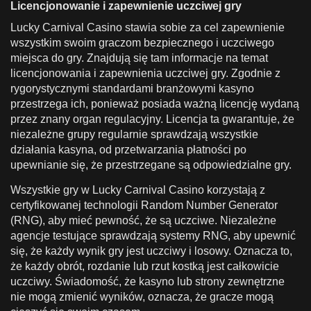
Licencjonowanie i zapewnienie uczciwej gry
Lucky Carnival Casino stawia sobie za cel zapewnienie
wszystkim swoim graczom bezpiecznego i uczciwego
miejsca do gry. Znajdują się tam informacje na temat
licencjonowania i zapewnienia uczciwej gry. Zgodnie z
rygorystycznymi standardami branżowymi kasyno
przestrzega ich, ponieważ posiada ważną licencję wydaną
przez znany organ regulacyjny. Licencja ta gwarantuje, że
niezależne grupy regularnie sprawdzają wszystkie
działania kasyna, od przetwarzania płatności po
upewnianie się, że przestrzegane są odpowiedzialne gry.
Wszystkie gry w Lucky Carnival Casino korzystają z
certyfikowanej technologii Random Number Generator
(RNG), aby mieć pewność, że są uczciwe. Niezależne
agencje testujące sprawdzają systemy RNG, aby upewnić
się, że każdy wynik gry jest uczciwy i losowy. Oznacza to,
że każdy obrót, rozdanie lub rzut kostką jest całkowicie
uczciwy. Świadomość, że kasyno lub strony zewnętrzne
nie mogą zmienić wyników, oznacza, że gracze mogą