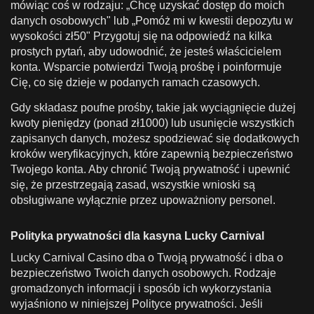
mówiąc coś w rodzaju: „Chcę uzyskać dostęp do moich
danych osobowych" lub „Pomóż mi w kwestii depozytu w
wysokości zł50" Przygotuj się na odpowiedź na kilka
prostych pytań, aby udowodnić, że jesteś właścicielem
konta. Wsparcie potwierdzi Twoją prośbę i poinformuje
Cię, co się dzieje w podanych ramach czasowych.
Gdy składasz poufne prośby, takie jak wyciągnięcie dużej
kwoty pieniędzy (ponad zł1000) lub usunięcie wszystkich
zapisanych danych, możesz spodziewać się dodatkowych
kroków weryfikacyjnych, które zapewnią bezpieczeństwo
Twojego konta. Aby chronić Twoją prywatność i upewnić
się, że przestrzegają zasad, wszystkie wnioski są
obsługiwane wyłącznie przez upoważniony personel.
Polityka prywatności dla kasyna Lucky Carnival
Lucky Carnival Casino dba o Twoją prywatność i dba o
bezpieczeństwo Twoich danych osobowych. Rodzaje
gromadzonych informacji i sposób ich wykorzystania
wyjaśniono w niniejszej Polityce prywatności. Jeśli