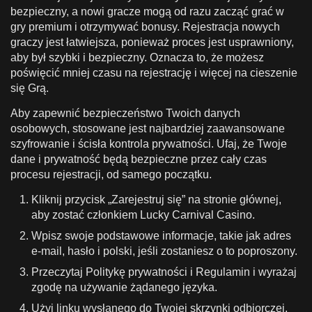
bezpieczny, a nowi gracze mogą od razu zacząć grać w
gry premium i otrzymywać bonusy. Rejestracja nowych
graczy jest łatwiejsza, ponieważ proces jest usprawniony,
aby był szybki i bezpieczny. Oznacza to, że możesz
poświęcić mniej czasu na rejestrację i więcej na cieszenie
się Grą.
Aby zapewnić bezpieczeństwo Twoich danych
osobowych, stosowane jest najbardziej zaawansowane
szyfrowanie i ścisła kontrola prywatności. Ufaj, że Twoje
dane i prywatność będą bezpieczne przez cały czas
procesu rejestracji, od samego początku.
Kliknij przycisk „Zarejestruj się” na stronie głównej,
aby zostać członkiem Lucky Carnival Casino.
Wpisz swoje podstawowe informacje, takie jak adres
e-mail, hasło i polski, jeśli zostaniesz o to poproszony.
Przeczytaj Politykę prywatności i Regulamin i wyrażaj
zgodę na używanie żądanego języka.
Użyj linku wysłanego do Twojej skrzynki odbiorczej,