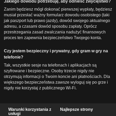
Jakiego dowodu potrzebuję, aby odnieść zwycięstwo?
Zanim będziesz mógł dokonać pierwszej wypłaty, będziesz
musiał przesłać ważny formularz dowodu osobistego (taki
jak paszport lub prawo jazdy), dowód swojego aktualnego
adresu, a czasami dowód sposobu zapłaty. Oprócz
przestrzegania zasad zwalczania nadużyć finansowych
proces ten zapewnia bezpieczeństwo Twojego konta.
Czy jestem bezpieczny i prywatny, gdy gram w gry na
telefonie?
Tak, wszystkie sesje na telefonach i aplikacjach są
szyfrowane i bezpieczne. Osoby trzecie nigdy nie
otrzymują informacji o Twoim koncie ani płatnościach. Dla
większego bezpieczeństwa zawsze wyloguj się po grze i
nigdy nie korzystaj z publicznego Wi-Fi.
Warunki korzystania z
Najlepsze strony
usługi