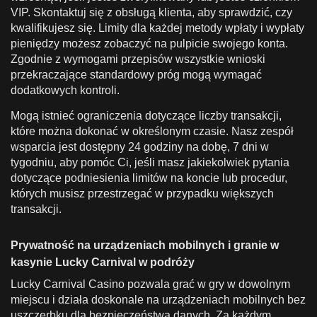
VIP. Skontaktuj się z obsługą klienta, aby sprawdzić, czy
kwalifikujesz się. Limity dla każdej metody wpłaty i wypłaty
pieniędzy możesz zobaczyć na pulpicie swojego konta.
Zgodnie z wymogami przepisów wszystkie wnioski
przekraczające standardowy próg mogą wymagać
dodatkowych kontroli.
Mogą istnieć ograniczenia dotyczące liczby transakcji,
które można dokonać w określonym czasie. Nasz zespół
wsparcia jest dostępny 24 godziny na dobę, 7 dni w
tygodniu, aby pomóc Ci, jeśli masz jakiekolwiek pytania
dotyczące podniesienia limitów na koncie lub procedur,
których musisz przestrzegać w przypadku większych
transakcji.
Prywatność na urządzeniach mobilnych i granie w
kasynie Lucky Carnival w podróży
Lucky Carnival Casino pozwala grać w gry w dowolnym
miejscu i działa doskonale na urządzeniach mobilnych bez
uszczerbku dla bezpieczeństwa danych. Za każdym