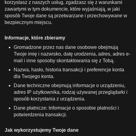
korzystasz z naszych usług, zgadzasz się z warunkami
zawartymi w tym dokumencie, które wyjaśniają, w jaki
sposób Twoje dane są przetwarzane i przechowywane w
bezpiecznym miejscu.
Informacje, które zbieramy
Gromadzone przez nas dane osobowe obejmują
Twoje imię i nazwisko, datę urodzenia, adres, adres e-
mail i inne sposoby skontaktowania się z Tobą.
Nazwa, hasło, historia transakcji i preferencje konta
dla Twojego konta.
Dane techniczne obejmują informacje o urządzeniu,
adres IP użytkownika, rodzaj używanej przeglądarki i
sposób korzystania z urządzenia.
Dane płatnicze: Informacje o sposobie płatności i
potwierdzenia transakcji.
Jak wykorzystujemy Twoje dane