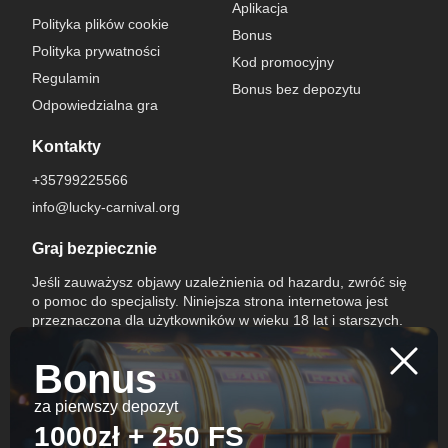
Aplikacja
Polityka plików cookie
Bonus
Polityka prywatności
Kod promocyjny
Regulamin
Bonus bez depozytu
Odpowiedzialna gra
Kontakty
+35799225566
info@lucky-carnival.org
Graj bezpiecznie
Jeśli zauważysz objawy uzależnienia od hazardu, zwróć się
o pomoc do specjalisty. Niniejsza strona internetowa jest
przeznaczona dla użytkowników w wieku 18 lat i starszych.
Bonus
za pierwszy depozyt
1000zł + 250 FS