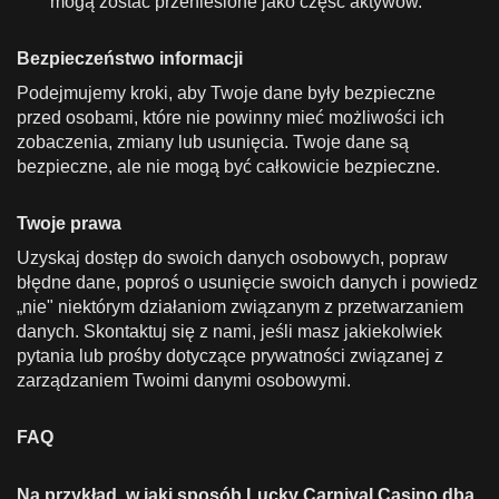
mogą zostać przeniesione jako część aktywów.
Bezpieczeństwo informacji
Podejmujemy kroki, aby Twoje dane były bezpieczne
przed osobami, które nie powinny mieć możliwości ich
zobaczenia, zmiany lub usunięcia. Twoje dane są
bezpieczne, ale nie mogą być całkowicie bezpieczne.
Twoje prawa
Uzyskaj dostęp do swoich danych osobowych, popraw
błędne dane, poproś o usunięcie swoich danych i powiedz
„nie" niektórym działaniom związanym z przetwarzaniem
danych. Skontaktuj się z nami, jeśli masz jakiekolwiek
pytania lub prośby dotyczące prywatności związanej z
zarządzaniem Twoimi danymi osobowymi.
FAQ
Na przykład, w jaki sposób Lucky Carnival Casino dba