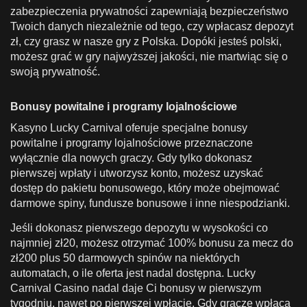
zabezpieczenia prywatności zapewniają bezpieczeństwo
Twoich danych niezależnie od tego, czy wpłacasz depozyt
zł, czy grasz w nasze gry z Polska. Dopóki jesteś polski,
możesz grać w gry najwyższej jakości, nie martwiąc się o
swoją prywatność.
Bonusy powitalne i programy lojalnościowe
Kasyno Lucky Carnival oferuje specjalne bonusy
powitalne i programy lojalnościowe przeznaczone
wyłącznie dla nowych graczy. Gdy tylko dokonasz
pierwszej wpłaty i utworzysz konto, możesz uzyskać
dostęp do pakietu bonusowego, który może obejmować
darmowe spiny, fundusze bonusowe i inne niespodzianki.
Jeśli dokonasz pierwszego depozytu w wysokości co
najmniej zł20, możesz otrzymać 100% bonusu za mecz do
zł200 plus 50 darmowych spinów na niektórych
automatach, o ile oferta jest nadal dostępna. Lucky
Carnival Casino nadal daje Ci bonusy w pierwszym
tygodniu, nawet po pierwszej wpłacie. Gdy gracze wpłacą