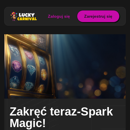
Zaloguj się
Zarejestruj się
Zakręć teraz-Spark
Magic!