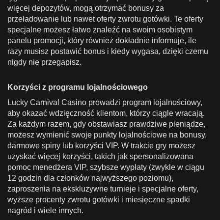
więcej depozytów, mogą otrzymać bonusy za
przeładowanie lub nawet oferty zwrotu gotówki. Te oferty
specjalne możesz łatwo znaleźć na swoim osobistym
panelu promocji, który również dokładnie informuje, ile
razy musisz postawić bonus i kiedy wygasa, dzięki czemu
nigdy nie przegapisz.
Korzyści z programu lojalnościowego
Lucky Carnival Casino prowadzi program lojalnościowy,
aby okazać wdzięczność klientom, którzy ciągle wracają.
Za każdym razem, gdy obstawiasz prawdziwe pieniądze,
możesz wymienić swoje punkty lojalnościowe na bonusy,
darmowe spiny lub korzyści VIP. W trakcie gry możesz
uzyskać więcej korzyści, takich jak spersonalizowana
pomoc menedżera VIP, szybsze wypłaty (zwykle w ciągu
12 godzin dla członków najwyższego poziomu),
zaproszenia na ekskluzywne turnieje i specjalne oferty,
wyższe procenty zwrotu gotówki i miesięczne spadki
nagród i wiele innych.