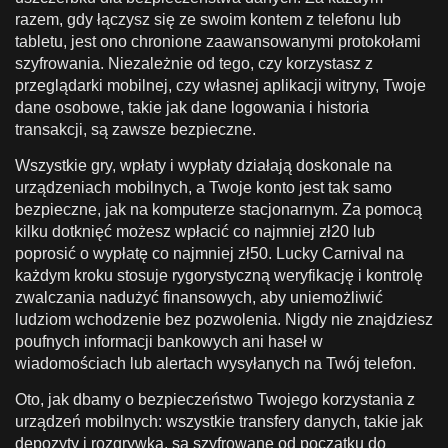
razem, gdy łączysz się ze swoim kontem z telefonu lub
tabletu, jest ono chronione zaawansowanymi protokołami
szyfrowania. Niezależnie od tego, czy korzystasz z
przeglądarki mobilnej, czy własnej aplikacji witryny, Twoje
dane osobowe, takie jak dane logowania i historia
transakcji, są zawsze bezpieczne.
Wszystkie gry, wpłaty i wypłaty działają doskonale na
urządzeniach mobilnych, a Twoje konto jest tak samo
bezpieczne, jak na komputerze stacjonarnym. Za pomocą
kilku dotknięć możesz wpłacić co najmniej zł20 lub
poprosić o wypłatę co najmniej zł50. Lucky Carnival na
każdym kroku stosuje rygorystyczną weryfikację i kontrolę
zwalczania nadużyć finansowych, aby uniemożliwić
ludziom wchodzenie bez pozwolenia. Nigdy nie znajdziesz
poufnych informacji bankowych ani haseł w
wiadomościach lub alertach wysyłanych na Twój telefon.
Oto, jak dbamy o bezpieczeństwo Twojego korzystania z
urządzeń mobilnych: wszystkie transfery danych, takie jak
depozyty i rozgrywka, są szyfrowane od początku do