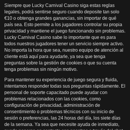
Siempre que Lucky Carnival Casino siga estas reglas
legales, podrá sentirse seguro cuando deposite tan solo
€10 o obtenga grandes ganancias, sin importar de qué
país sea. Esto permite a los jugadores controlar su propia
privacidad y mantiene el juego funcionando sin problemas.
Lucky Carnival Casino sabe lo importante que es para
todos nuestros jugadores tener un servicio siempre activo.
No importa la hora que sea, nuestro equipo de atención al
cliente está aquí para ayudarle, ya sea que tenga
preguntas sobre la gestión de cookies o que su cuenta
tenga problemas sin ningún motivo.
Para mantener su experiencia de juego segura y fluida,
intentamos responder todas sus preguntas rápidamente. El
personal de soporte capacitado puede ayudar con
problemas relacionados con las cookies, como
configuración de privacidad, administración de
consentimiento o problemas técnicos con su inicio de
sesión o preferencias, las 24 horas del día, los siete días
de la semana. Ya sea que necesite ayuda de inmediato,