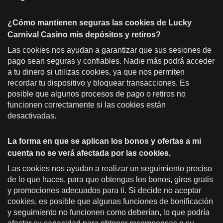
¿Cómo mantienen seguras las cookies de Lucky
Carnival Casino mis depósitos y retiros?
Las cookies nos ayudan a garantizar que sus sesiones de
pago sean seguras y confiables. Nadie más podrá acceder
a tu dinero si utilizas cookies, ya que nos permiten
recordar tu dispositivo y bloquear transacciones. Es
posible que algunos procesos de pago o retiros no
funcionen correctamente si las cookies están
desactivadas.
La forma en que se aplican los bonos y ofertas a mi
cuenta no se verá afectada por las cookies.
Las cookies nos ayudan a realizar un seguimiento preciso
de lo que haces, para que obtengas los bonos, giros gratis
y promociones adecuados para ti. Si decide no aceptar
cookies, es posible que algunas funciones de bonificación
y seguimiento no funcionen como deberían, lo que podría