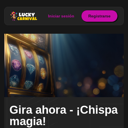
Iniciar sesión
Registrarse
Gira ahora - ¡Chispa
magia!