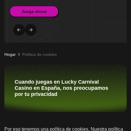
Juega ahora
Hogar
Política de cookies
Cuando juegas en Lucky Carnival
Casino en España, nos preocupamos
por tu privacidad
Por eso tenemos una política de cookies. Nuestra política