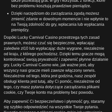
także pozwalają grać w gry i korzystać z funkcji, które
bez problemu kosztują prawdziwe pieniądze.
Dzięki narzędziom do zarządzania zgodą możesz
zmienić zdanie w dowolnym momencie i nie wpłynie to
na Twoją zdolność do gry, wpłacania lub wypłacania
pieniędzy.
Dopóki Lucky Carnival Casino przestrzega tych zasad
prawnych, możesz czuć się bezpiecznie, wpłacając
zaledwie zł10 lub wypłacając duże wygrane, niezależnie
od kraju, z którego pochodzisz. Dzięki temu gracze mogą
kontrolować swoją prywatność i zapewnić płynne działanie
gry. Lucky Carnival Casino wie, jak ważne jest, aby
wszyscy nasi gracze mieli zawsze włączony serwis.
Niezależnie od tego, która jest godzina, nasz zespół
obsługi klienta jest tutaj, aby Ci pomóc, niezależnie od
tego, czy masz pytania dotyczące zarządzania plikami
cookie, czy Twoje konto ma problemy bez powodu.
Aby zapewnić Ci bezpieczeństwo i płynność gry, staramy
się szybko odpowiedzieć na wszystkie Twoje pytania.