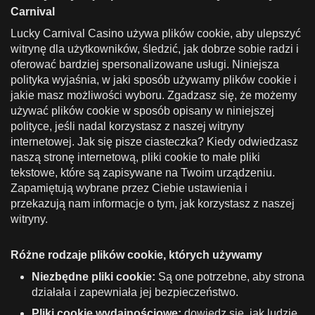
Carnival
Lucky Carnival Casino używa plików cookie, aby ulepszyć
witrynę dla użytkowników, śledzić, jak dobrze sobie radzi i
oferować bardziej spersonalizowane usługi. Niniejsza
polityka wyjaśnia, w jaki sposób używamy plików cookie i
jakie masz możliwości wyboru. Zgadzasz się, że możemy
używać plików cookie w sposób opisany w niniejszej
polityce, jeśli nadal korzystasz z naszej witryny
internetowej. Jak się pisze ciasteczka? Kiedy odwiedzasz
naszą stronę internetową, pliki cookie to małe pliki
tekstowe, które są zapisywane na Twoim urządzeniu.
Zapamiętują wybrane przez Ciebie ustawienia i
przekazują nam informacje o tym, jak korzystasz z naszej
witryny.
Różne rodzaje plików cookie, których używamy
Niezbędne pliki cookie:
Są one potrzebne, aby strona
działała i zapewniała jej bezpieczeństwo.
Pliki cookie wydajnościowe:
dowiedz się, jak ludzie