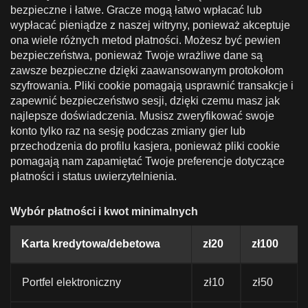
bezpieczne i łatwe. Gracze mogą łatwo wpłacać lub
wypłacać pieniądze z naszej witryny, ponieważ akceptuje
ona wiele różnych metod płatności. Możesz być pewien
bezpieczeństwa, ponieważ Twoje wrażliwe dane są
zawsze bezpieczne dzięki zaawansowanym protokołom
szyfrowania. Pliki cookie pomagają usprawnić transakcje i
zapewnić bezpieczeństwo sesji, dzięki czemu masz jak
najlepsze doświadczenia. Musisz zweryfikować swoje
konto tylko raz na sesję podczas zmiany gier lub
przechodzenia do profilu kasjera, ponieważ pliki cookie
pomagają nam zapamiętać Twoje preferencje dotyczące
płatności i status uwierzytelnienia.
Wybór płatności i kwot minimalnych
Karta kredytowa/debetowa
zł20
zł100
Portfel elektroniczny
zł10
zł50