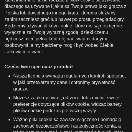
dlaczego są używane i jakie są Twoje prawa jako gracza z
Polska lub dowolnego innego kraju, któremu służymy,
zanim zaczniesz grać lub nawet po prostu przeglądać gry.
Będziemy używać plików cookie, które nie są niezbędne,
wyłącznie za Twoją wyraźną zgodą, dzięki czemu
będziesz mieć pełną kontrolę nad swoimi danymi
osobowymi, a my będziemy mogli być wobec Ciebie
całkowicie otwarci.
Części tworzące nasz protokół
Nasza licencja wymaga regularnych kontroli sposobu,
w jaki przetwarzamy dane i chronimy prywatność
graczy.
Możesz zaakceptować, odrzucić lub zmienić swoje
preferencje dotyczące plików cookie, widząc banery
plików cookie podczas pierwszej wizyty.
Ważne pliki cookie są zawsze włączone i pomagają
zachować bezpieczeństwo i autentyczność konta, a