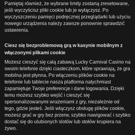
Pamiętaj również, że wybrane limity zostaną zresetowane,
jeśli wyczyścisz pliki cookie lub je wyłączysz. Po
wyczyszczeniu pamięci podręcznej przeglądarki lub użyciu
nowego urządzenia należy zawsze ponownie sprawdzić
ustawienia.
Ciesz się bezproblemową grą w kasynie mobilnym z
włączonymi plikami cookie
Możesz cieszyć się całą zabawą Lucky Carnival Casino na
swoim telefonie dzięki ciasteczkom, które sprawiają, że gra
mobilna jest płynna. Po włączeniu plików cookie na
telefonie lub tablecie nasza platforma natychmiast
zapamiętuje Twoje preferencje i dane logowania. Dzięki
temu możesz szybko wejść i cieszyć się
spersonalizowanymi wrażeniami z gry, niezależnie od
tego, gdzie jesteś. Jeśli włączysz obsługę plików cookie,
możesz grać w gry bez przerw, szybko nawigować i szybko
dostać się do ulubionych slotów lub stołów krupiera na
żywo.