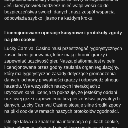
Jeśli kiedykolwiek będziesz mieć wątpliwości co do
bezpieczeństwa swoich danych, nasz zespół wsparcia
odpowiada szybko i jasno na każdym kroku.
Licencjonowane operacje kasynowe i protokoły zgody
na pliki cookie
Lucky Carnival Casino musi przestrzegać rygorystycznych
zasad licencjonowania, które mają chronić graczy i
zapewniać uczciwość gier. Nasza platforma jest w pełni
licencjonowana przez godny zaufania organ regulacyjny,
który ma rygorystyczne zasady dotyczące gromadzenia
danych, ochrony prywatności graczy i odpowiedzialnego
hazardu. We wszystkich naszych interakcjach z
użytkownikami licencja ta pokazuje, że jesteśmy oddani
uczciwej grze i zapewnieniu bezpieczeństwa prywatnych
danych. Lucky Carnival Casino stosuje silne środki zgody
na pliki cookie w ramach naszych protokołów zgodności.
Istnieje łatwa do znalezienia informacja o plikach cookie,
która informuje, jakie rodzaje plików cookie są używane,