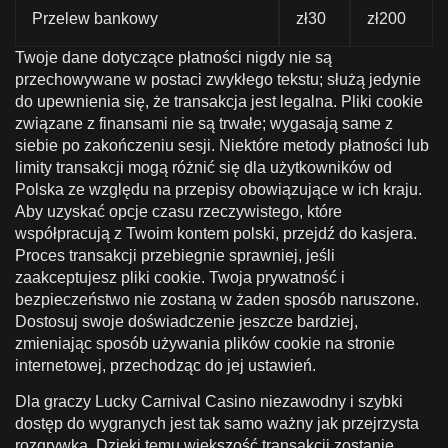
Przelew bankowy
zł30
zł200
Twoje dane dotyczące płatności nigdy nie są
przechowywane w postaci zwykłego tekstu; służą jedynie
do upewnienia się, że transakcja jest legalna. Pliki cookie
związane z finansami nie są trwałe; wygasają same z
siebie po zakończeniu sesji. Niektóre metody płatności lub
limity transakcji mogą różnić się dla użytkowników od
Polska ze względu na przepisy obowiązujące w ich kraju.
Aby uzyskać opcje czasu rzeczywistego, które
współpracują z Twoim kontem polski, przejdź do kasjera.
Proces transakcji przebiegnie sprawniej, jeśli
zaakceptujesz pliki cookie. Twoja prywatność i
bezpieczeństwo nie zostaną w żaden sposób naruszone.
Dostosuj swoje doświadczenie jeszcze bardziej,
zmieniając sposób używania plików cookie na stronie
internetowej, przechodząc do jej ustawień.
Dla graczy Lucky Carnival Casino niezawodny i szybki
dostęp do wygranych jest tak samo ważny jak przejrzysta
rozgrywka. Dzięki temu większość transakcji zostanie