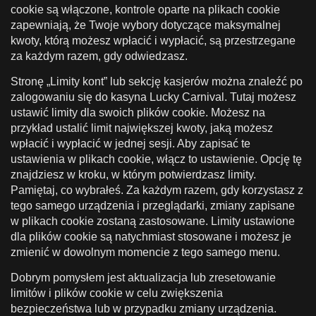
cookie są włączone, kontrole oparte na plikach cookie
zapewniają, że Twoje wybory dotyczące maksymalnej
kwoty, którą możesz wpłacić i wypłacić, są przestrzegane
za każdym razem, gdy odwiedzasz.
Stronę „Limity kont” lub sekcję kasjerów można znaleźć po
zalogowaniu się do kasyna Lucky Carnival. Tutaj możesz
ustawić limity dla swoich plików cookie. Możesz na
przykład ustalić limit największej kwoty, jaką możesz
wpłacić i wypłacić w jednej sesji. Aby zapisać te
ustawienia w plikach cookie, włącz to ustawienie. Opcję tę
znajdziesz w kroku, w którym potwierdzasz limity.
Pamiętaj, co wybrałeś. Za każdym razem, gdy korzystasz z
tego samego urządzenia i przeglądarki, zmiany zapisane
w plikach cookie zostaną zastosowane. Limity ustawione
dla plików cookie są natychmiast stosowane i możesz je
zmienić w dowolnym momencie z tego samego menu.
Dobrym pomysłem jest aktualizacja lub zresetowanie
limitów i plików cookie w celu zwiększenia
bezpieczeństwa lub w przypadku zmiany urządzenia.