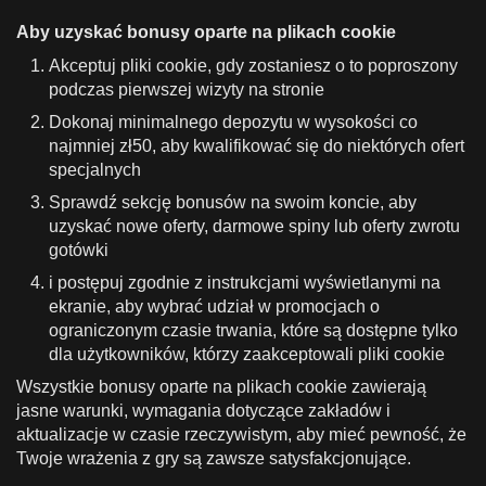
Aby uzyskać bonusy oparte na plikach cookie
Akceptuj pliki cookie, gdy zostaniesz o to poproszony
podczas pierwszej wizyty na stronie
Dokonaj minimalnego depozytu w wysokości co
najmniej zł50, aby kwalifikować się do niektórych ofert
specjalnych
Sprawdź sekcję bonusów na swoim koncie, aby
uzyskać nowe oferty, darmowe spiny lub oferty zwrotu
gotówki
i postępuj zgodnie z instrukcjami wyświetlanymi na
ekranie, aby wybrać udział w promocjach o
ograniczonym czasie trwania, które są dostępne tylko
dla użytkowników, którzy zaakceptowali pliki cookie
Wszystkie bonusy oparte na plikach cookie zawierają
jasne warunki, wymagania dotyczące zakładów i
aktualizacje w czasie rzeczywistym, aby mieć pewność, że
Twoje wrażenia z gry są zawsze satysfakcjonujące.