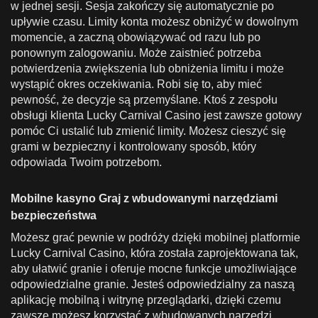
w jednej sesji. Sesja zakończy się automatycznie po
upływie czasu. Limity konta możesz obniżyć w dowolnym
momencie, a zaczną obowiązywać od razu lub po
ponownym zalogowaniu. Może zaistnieć potrzeba
potwierdzenia zwiększenia lub obniżenia limitu i może
wystąpić okres oczekiwania. Robi się to, aby mieć
pewność, że decyzje są przemyślane. Ktoś z zespołu
obsługi klienta Lucky Carnival Casino jest zawsze gotowy
pomóc Ci ustalić lub zmienić limity. Możesz cieszyć się
grami w bezpieczny i kontrolowany sposób, który
odpowiada Twoim potrzebom.
Mobilne kasyno Graj z wbudowanymi narzędziami
bezpieczeństwa
Możesz grać pewnie w podróży dzięki mobilnej platformie
Lucky Carnival Casino, która została zaprojektowana tak,
aby ułatwić granie i oferuje mocne funkcje umożliwiające
odpowiedzialne granie. Jesteś odpowiedzialny za naszą
aplikację mobilną i witrynę przeglądarki, dzięki czemu
zawsze możesz korzystać z wbudowanych narzędzi