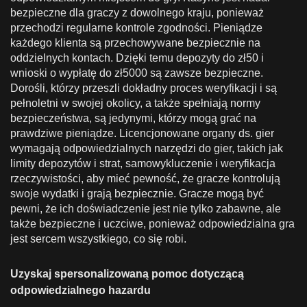
bezpieczne dla graczy z dowolnego kraju, ponieważ
przechodzi regularne kontrole zgodności. Pieniądze
każdego klienta są przechowywane bezpiecznie na
oddzielnych kontach. Dzięki temu depozyty do zł50 i
wnioski o wypłatę do zł5000 są zawsze bezpieczne.
Dorośli, którzy przeszli dokładny proces weryfikacji i są
pełnoletni w swojej okolicy, a także spełniają normy
bezpieczeństwa, są jedynymi, którzy mogą grać na
prawdziwe pieniądze. Licencjonowane organy ds. gier
wymagają odpowiedzialnych narzędzi do gier, takich jak
limity depozytów i strat, samowykluczenie i weryfikacja
rzeczywistości, aby mieć pewność, że gracze kontrolują
swoje wydatki i grają bezpiecznie. Gracze mogą być
pewni, że ich doświadczenie jest nie tylko zabawne, ale
także bezpieczne i uczciwe, ponieważ odpowiedzialna gra
jest sercem wszystkiego, co się robi.
Uzyskaj spersonalizowaną pomoc dotyczącą
odpowiedzialnego hazardu