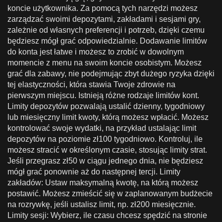
koncie użytkownika. Za pomocą tych narzędzi możesz
zarządzać swoimi depozytami, zakładami i sesjami gry,
zależnie od własnych preferencji i potrzeb, dzięki czemu
będziesz mógł grać odpowiedzialnie. Dodawanie limitów
do konta jest łatwe i możesz to zrobić w dowolnym
momencie z menu na swoim koncie osobistym. Możesz
grać dla zabawy, nie podejmując zbyt dużego ryzyka dzięki
tej elastyczności, która stawia Twoje zdrowie na
pierwszym miejscu. Istnieją różne rodzaje limitów kont.
Limity depozytów pozwalają ustalić dzienny, tygodniowy
lub miesięczny limit kwoty, którą możesz wpłacić. Możesz
kontrolować swoje wydatki, na przykład ustalając limit
depozytów na poziomie zł100 tygodniowo. Kontroluj, ile
możesz stracić w określonym czasie, stosując limity strat.
Jeśli przegrasz zł50 w ciągu jednego dnia, nie będziesz
mógł grać ponownie aż do następnej tercji. Limity
zakładów: Ustaw maksymalną kwotę, na którą możesz
postawić. Możesz zmieścić się w zaplanowanym budżecie
na rozrywkę, jeśli ustalisz limit, np. zł200 miesięcznie.
Limity sesji: Wybierz, ile czasu chcesz spędzić na stronie