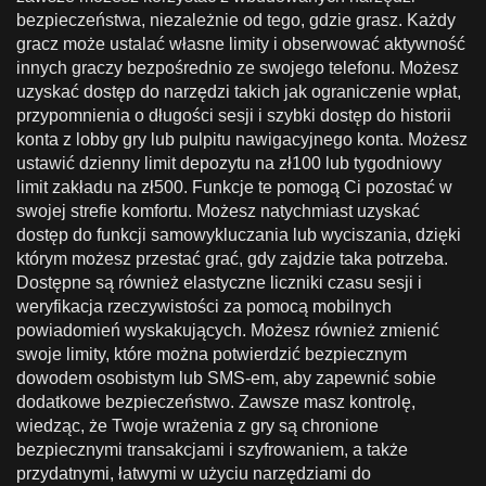
bezpieczeństwa, niezależnie od tego, gdzie grasz. Każdy
gracz może ustalać własne limity i obserwować aktywność
innych graczy bezpośrednio ze swojego telefonu. Możesz
uzyskać dostęp do narzędzi takich jak ograniczenie wpłat,
przypomnienia o długości sesji i szybki dostęp do historii
konta z lobby gry lub pulpitu nawigacyjnego konta. Możesz
ustawić dzienny limit depozytu na zł100 lub tygodniowy
limit zakładu na zł500. Funkcje te pomogą Ci pozostać w
swojej strefie komfortu. Możesz natychmiast uzyskać
dostęp do funkcji samowykluczania lub wyciszania, dzięki
którym możesz przestać grać, gdy zajdzie taka potrzeba.
Dostępne są również elastyczne liczniki czasu sesji i
weryfikacja rzeczywistości za pomocą mobilnych
powiadomień wyskakujących. Możesz również zmienić
swoje limity, które można potwierdzić bezpiecznym
dowodem osobistym lub SMS-em, aby zapewnić sobie
dodatkowe bezpieczeństwo. Zawsze masz kontrolę,
wiedząc, że Twoje wrażenia z gry są chronione
bezpiecznymi transakcjami i szyfrowaniem, a także
przydatnymi, łatwymi w użyciu narzędziami do