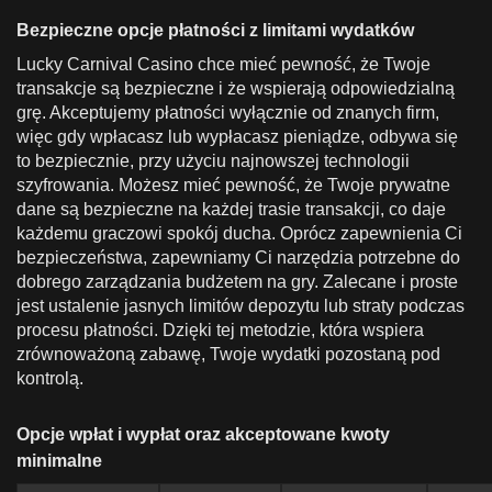
Bezpieczne opcje płatności z limitami wydatków
Lucky Carnival Casino chce mieć pewność, że Twoje
transakcje są bezpieczne i że wspierają odpowiedzialną
grę. Akceptujemy płatności wyłącznie od znanych firm,
więc gdy wpłacasz lub wypłacasz pieniądze, odbywa się
to bezpiecznie, przy użyciu najnowszej technologii
szyfrowania. Możesz mieć pewność, że Twoje prywatne
dane są bezpieczne na każdej trasie transakcji, co daje
każdemu graczowi spokój ducha. Oprócz zapewnienia Ci
bezpieczeństwa, zapewniamy Ci narzędzia potrzebne do
dobrego zarządzania budżetem na gry. Zalecane i proste
jest ustalenie jasnych limitów depozytu lub straty podczas
procesu płatności. Dzięki tej metodzie, która wspiera
zrównoważoną zabawę, Twoje wydatki pozostaną pod
kontrolą.
Opcje wpłat i wypłat oraz akceptowane kwoty
minimalne